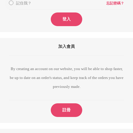
記住我？
忘記密碼？
登入
加入會員
By creating an account on our website, you will be able to shop faster,
be up to date on an order's status, and keep track of the orders you have
previously made.
註冊