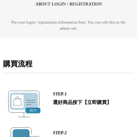
ABOUT LOGIN / REGISTRATION
Put your login / registration information here. You can edit this in the
admin site.
購買流程
STEP.1
選好商品按下【立即購買】
STEP.2