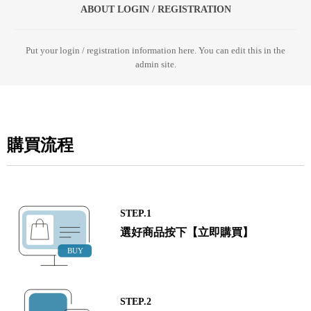
ABOUT LOGIN / REGISTRATION
Put your login / registration information here. You can edit this in the
admin site.
購買流程
STEP.1
選好商品按下【立即購買】
STEP.2