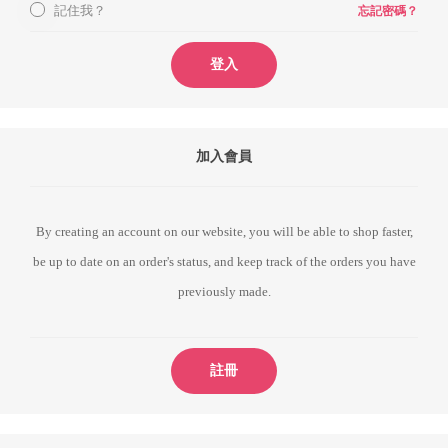
記住我？
忘記密碼？
登入
加入會員
By creating an account on our website, you will be able to shop faster,
be up to date on an order's status, and keep track of the orders you have
previously made.
註冊