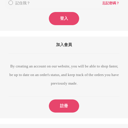
記住我？
忘記密碼？
登入
加入會員
By creating an account on our website, you will be able to shop faster,
be up to date on an order's status, and keep track of the orders you have
previously made.
註冊