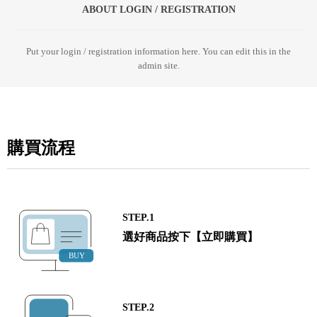
ABOUT LOGIN / REGISTRATION
Put your login / registration information here. You can edit this in the
admin site.
購買流程
STEP.1
選好商品按下【立即購買】
STEP.2