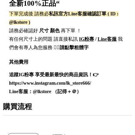
全新100%正品“
下單完成後 請務必
私訊官方Line客服確認訂單 ( ID :
@lkstore )
請務必確認好
尺寸 顏色
再下單 ！
有任何尺寸上的問題 請直接私訊
IG粉專
/
Line客服
我
們會有專人為您服務
👈🏻請點擊粗體字
其他費用
追蹤IG粉專 享受最新最快的商品資訊！👉
https://www.instagram.com/lk_store666/
Line客服：
@lkstore
（記得＋＠）
購買流程