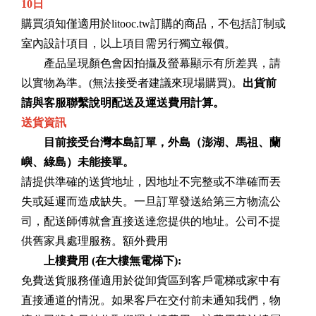
10日
購買須知僅適用於litooc.tw訂購的商品，不包括訂制或
室內設計項目，以上項目需另行獨立報價。
產品呈現顏色會因拍攝及螢幕顯示有所差異，請
以實物為準。(無法接受者建議來現場購買)。
出貨前
請與客服聯繫說明配送及運送費用計算。
送貨​​資訊
目前接受台灣本島訂單，外島（澎湖、馬祖、蘭
嶼、綠島）未能接單。
請提供準確的送貨地址，因地址不完整或不準確而丟
失或延遲而造成缺失。一旦訂單發送給第三方物流公
司，配送師傅就會直接送達您提供的地址。公司不提
供舊家具處理服務。額外費用
上樓費用 (在大樓無電梯下):
免費送貨服務僅適用於從卸貨區到客戶電梯或家中有
直接通道的情況。如果客戶在交付前未通知我們，物