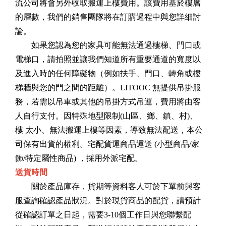
流公司將會另外收取搬運上樓費用。該費用基於樓層
的層數，我們的銷售團隊將在訂購過程中與您詳細討
論。
如果您認為您的家具可能無法通過樓梯、門口或
電梯口，請拍照並讓我們知道所有重要通道的寬度以
及進入時的任何障礙物（例如扶手、門口、轉角或樓
梯牆與您的門之間的距離）。LITOOC 無提供吊掛服
務，若需以吊車或其他的吊掛方式吊運，費用將由客
人自行支付。因特殊地型限制(山區、鄉、鎮、村)、
樓 太小、無法搬運上樓等因素，導致無法配送，本公
司保有出貨的權利。宅配貨運商品運送 (小型商品/家
飾/特定屬性商品) ，採用外派宅配。
送貨時間
關於產品庫存，貨期等資料客人可於下單前與客
服查詢確認產品狀況。對於現貨商品的配貨，請預計
從確認訂單之日起，需要3-10個工作日與您聯繫配