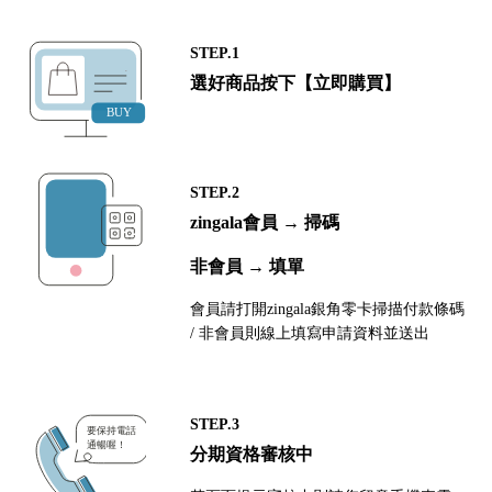
STEP.1
選好商品按下【立即購買】
STEP.2
zingala會員 → 掃碼
非會員 → 填單
會員請打開zingala銀角零卡掃描付款條碼
/ 非會員則線上填寫申請資料並送出
STEP.3
分期資格審核中