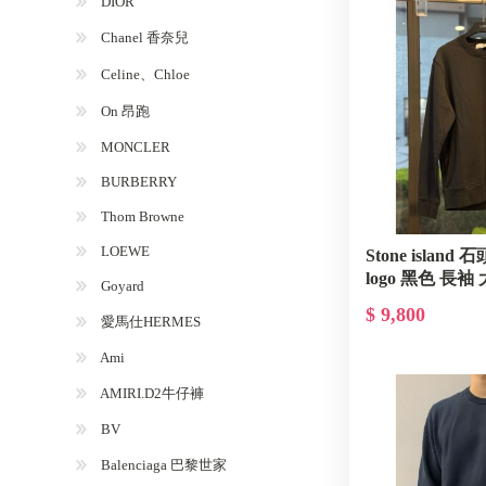
DIOR
Chanel 香奈兒
Celine、Chloe
On 昂跑
MONCLER
BURBERRY
Thom Browne
LOEWE
Stone islan
logo 黑色 長袖 
Goyard
$ 9,800
愛馬仕HERMES
Ami
AMIRI.D2牛仔褲
BV
Balenciaga 巴黎世家