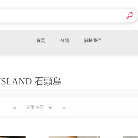
首頁
分類
關於我們
不敗經典 必備鞋款
男生配件包包
 ISLAND 石頭島
女生配件包包
LV
顯示
每頁
DIOR
Chanel 香奈兒
Celine、Chloe