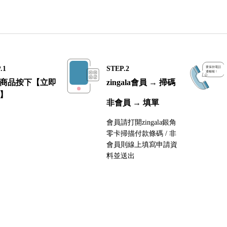
.1
STEP.2
商品按下【立即
zingala會員 → 掃碼
】
非會員 → 填單
會員請打開zingala銀角
零卡掃描付款條碼 / 非
會員則線上填寫申請資
料並送出