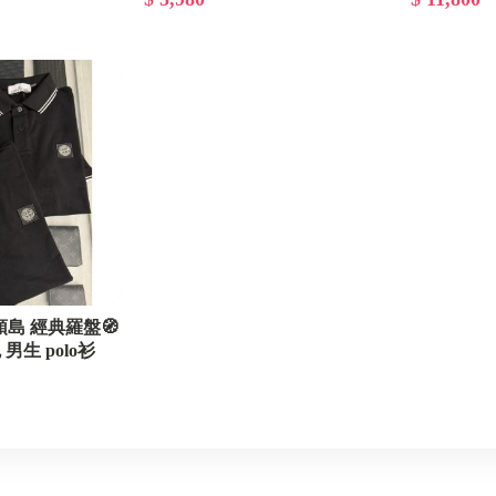
d 石頭島 經典羅盤🧭
 男生 polo衫