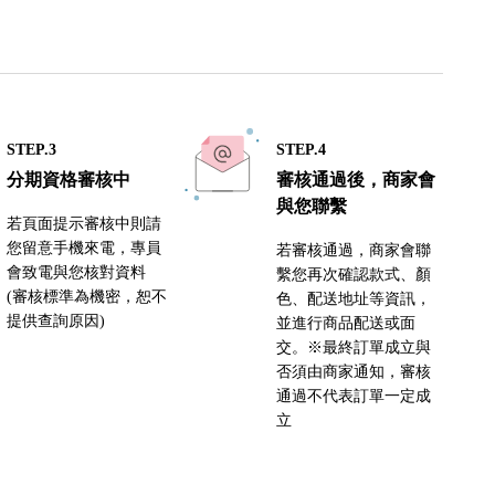
STEP.3
STEP.4
分期資格審核中
審核通過後，商家會
與您聯繫
若頁面提示審核中則請
您留意手機來電，專員
若審核通過，商家會聯
會致電與您核對資料
繫您再次確認款式、顏
(審核標準為機密，恕不
色、配送地址等資訊，
提供查詢原因)
並進行商品配送或面
交。※最終訂單成立與
否須由商家通知，審核
通過不代表訂單一定成
立