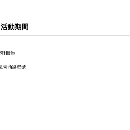
 活動期間
品球鞋服飾
區青商路65號