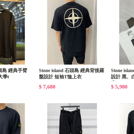
On 昂跑
MONCLER
BURBERRY
Thom Browne
LOEWE
Goyard
d 石頭島 經典手臂
Stone island 石頭島 經典背後羅
Stone is
大學t
盤設計 短袖T恤上衣
設計 黑、
愛馬仕HERMES
素t
$ 7,680
$ 5,980
Ami
AMIRI.D2牛仔褲
BV
Balenciaga 巴黎世家