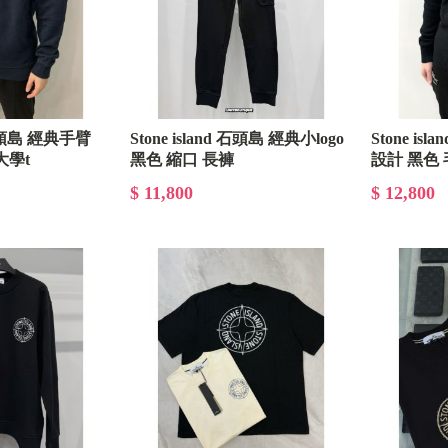
GUCCI
Prada
YSL Saint Laurent 聖羅蘭
紀梵希GIVENCHY
d 石頭島 經典手臂
Stone island 石頭島 經典小logo
Stone is
大學t
黑色 縮口 長褲
設計 黑色
Chrome Hearts 克羅心
$ 11,800
$ 12,800
Miu Miu
Salvatore Ferragamo 菲拉格慕
Aape
Descente 迪桑特
Stone island 石頭島
男生精選外套