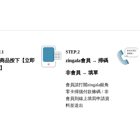
.1
STEP.2
商品按下【立即
zingala會員 → 掃碼
】
非會員 → 填單
會員請打開zingala銀角
零卡掃描付款條碼 / 非
會員則線上填寫申請資
料並送出