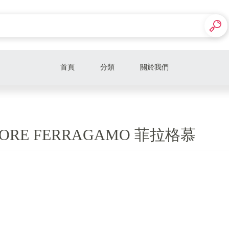
首頁
分類
關於我們
不敗經典 必備鞋款
男生配件包包
TORE FERRAGAMO 菲拉格慕
女生配件包包
LV
DIOR
Chanel 香奈兒
Celine、Chloe