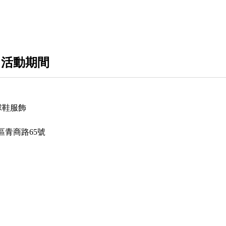
On 昂跑
MONCLER
BURBERRY
 活動期間
Thom Browne
LOEWE
品球鞋服飾
Goyard
區青商路65號
愛馬仕HERMES
Ami
AMIRI.D2牛仔褲
BV
Balenciaga 巴黎世家