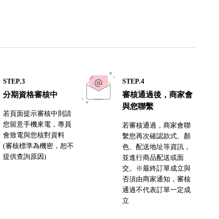
STEP.3
STEP.4
分期資格審核中
審核通過後，商家會
與您聯繫
若頁面提示審核中則請
您留意手機來電，專員
若審核通過，商家會聯
會致電與您核對資料
繫您再次確認款式、顏
(審核標準為機密，恕不
色、配送地址等資訊，
提供查詢原因)
並進行商品配送或面
交。※最終訂單成立與
否須由商家通知，審核
通過不代表訂單一定成
立