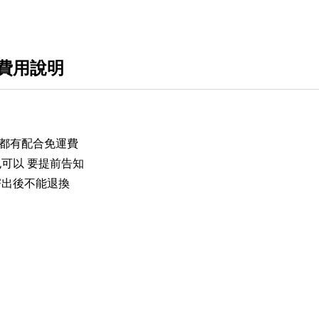
GUCCI
Prada
YSL Saint Laurent 聖羅蘭
費用說明
紀梵希GIVENCHY
Chrome Hearts 克羅心
 都有配合免運費
Miu Miu
可以 要提前告知
Salvatore Ferragamo 菲拉格慕
寄出後不能退換
Aape
Descente 迪桑特
Stone island 石頭島
男生精選外套