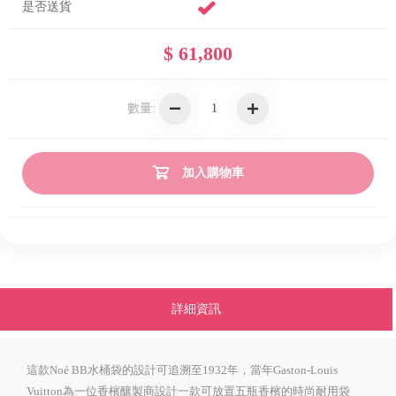
是否送貨
$ 61,800
數量:
加入購物車
詳細資訊
這款Noé BB水桶袋的設計可追溯至1932年，當年Gaston-Louis
Vuitton為一位香檳釀製商設計一款可放置五瓶香檳的時尚耐用袋