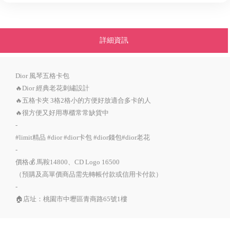
詳細資訊
Dior 風琴五格卡包
🔥Dior 經典老花刺繡設計
🔥五格卡夾 3格2格小的方便好放適合多卡的人
🔥很方便又好用專櫃常常缺貨中
-
#limit精品 #dior #dior卡包 #dior錢包#dior老花
-
價格💰 馬鞍14800、CD Logo 16500
（預購及高單價商品需先轉帳付款或信用卡付款）
-
🏠店址：桃園市中壢區青商路65號1樓