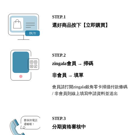
STEP.1
選好商品按下【立即購買】
STEP.2
zingala會員 → 掃碼
非會員 → 填單
會員請打開zingala銀角零卡掃描付款條碼
/ 非會員則線上填寫申請資料並送出
STEP.3
分期資格審核中