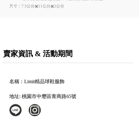
尺寸：7.5公分✖️11公分✖️2公分
賣家資訊 & 活動期間
名稱：
Limit精品球鞋服飾
地址:
桃園市中壢區青商路65號