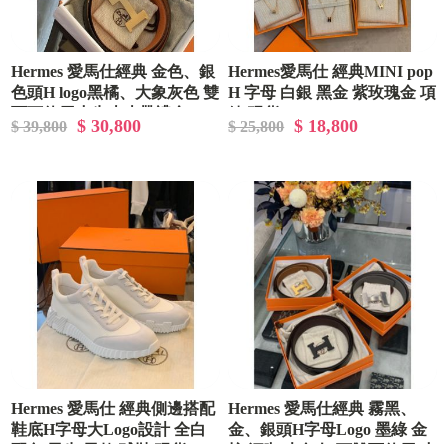
Hermes 愛馬仕經典 金色、銀
Hermes愛馬仕 經典MINI pop
色頭H logo黑橘、大象灰色 雙
H 字母 白銀 黑金 紫玫瑰金 項
面可使用小牛皮皮帶禮盒
鍊 現貨
$ 30,800
$ 18,800
$ 39,800
$ 25,800
Hermes 愛馬仕 經典側邊搭配
Hermes 愛馬仕經典 霧黑、
鞋底H字母大Logo設計 全白
金、銀頭H字母Logo 墨綠 金