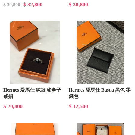
配色 男生 男款 球鞋 現貨
棕 深咖 大象灰 可雙面使用 小
$ 32,800
$ 30,800
$ 39,800
牛皮皮帶 禮盒
Hermes 愛馬仕 純銀 豬鼻子
Hermes 愛馬仕 Bastia 黑色 零
戒指
錢包
$ 20,800
$ 12,500