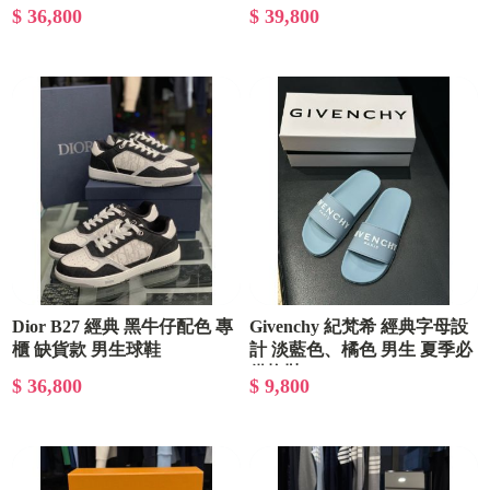
$ 36,800
$ 39,800
Dior B27 經典 黑牛仔配色 專
Givenchy 紀梵希 經典字母設
櫃 缺貨款 男生球鞋
計 淡藍色、橘色 男生 夏季必
備拖鞋
$ 36,800
$ 9,800