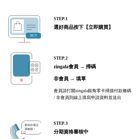
STEP.1
選好商品按下【立即購買】
STEP.2
zingala會員 → 掃碼
非會員 → 填單
會員請打開zingala銀角零卡掃描付款條碼
/ 非會員則線上填寫申請資料並送出
STEP.3
分期資格審核中