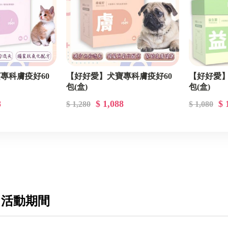
專科膚疫好60
【好好愛】犬寶專科膚疫好60
【好好愛】
包(盒)
包(盒)
8
$ 1,088
$ 
$ 1,280
$ 1,080
 活動期間