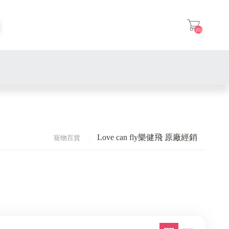
(0)
登入
廚房家電
季節家電
除蟎機
Love can fly樂健飛 原廠經銷
寵物百貨
美容家電
犬糧 | 飼料罐頭
除濕機
日用家電
貓糧 | 飼料罐頭
推車 家用梯 | U-CART 優卡
捕蚊家電
視聽娛樂
保健品
Switch遊戲片
電視盒
家用清潔
貓砂 / 貓砂盆
Hako mini 網路經銷
Love can fly樂健飛 原廠經
小雲盒子 網路經銷