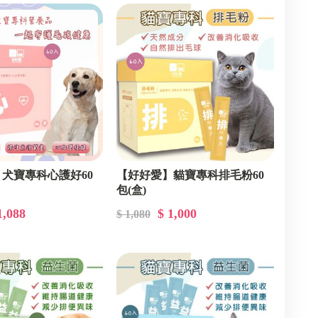
犬寶專科心護好60
【好好愛】貓寶專科排毛粉60
包(盒)
1,088
$ 1,000
$ 1,080