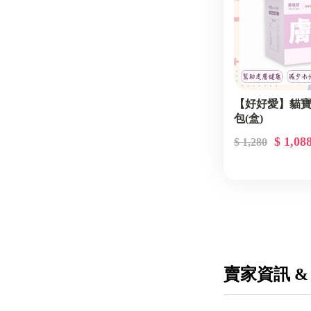
【好好愛】貓寶
包(盒)
$ 1,08
$ 1,280
賣家資訊 &