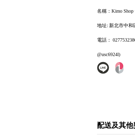
名稱：
Kimo Sh
地址:
新北市中和區
電話：
027753
@usc6924l)
配送及其他