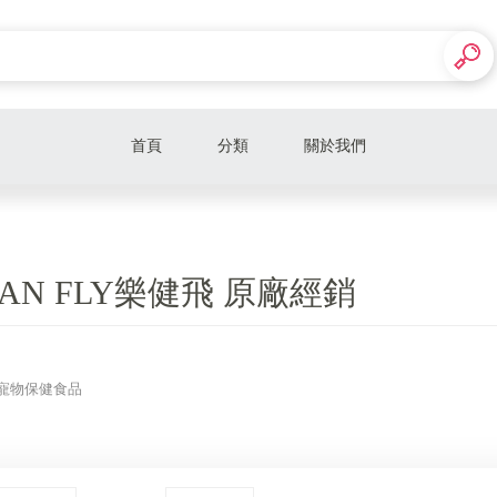
首頁
分類
關於我們
家用電器
手機周邊
CAN FLY樂健飛 原廠經銷
寵物百貨
日用百貨
得
樂健飛寵物保健食品
電玩遊戲
熱銷品牌
┌─ 小米手環專區 ─┐