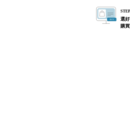
STEP
選好
購買