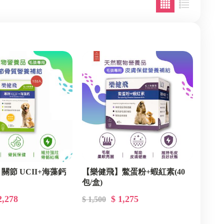
尚朋堂 原廠經銷
bebird 蜂鳥系列
Lynx天貓座 原廠經銷
CHANGEi 橙艾創新 原廠經
ATTILA阿提拉 原廠經銷
CLSC城市塊根 原廠經銷
So satisfied豪滿億 原廠經銷
Water Go!貓湯罐 原廠經銷
Absolute絕對喵 原廠經銷
Maoday毛商行 原廠經銷
貓侍 網路經銷
關節 UCII+海藻鈣
【樂健飛】鱉蛋粉+蝦紅素(40
包/盒)
2,278
$ 1,275
$ 1,500