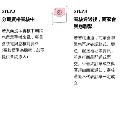
STEP.3
STEP.4
分期資格審核中
審核通過後，商家會
與您聯繫
若頁面提示審核中則請
您留意手機來電，專員
若審核通過，商家會聯
會致電與您核對資料
繫您再次確認款式、顏
(審核標準為機密，恕不
色、配送地址等資訊，
提供查詢原因)
並進行商品配送或面
交。※最終訂單成立與
否須由商家通知，審核
通過不代表訂單一定成
立