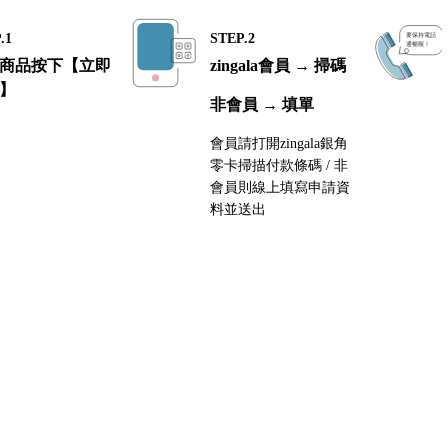
.1
STEP.2
商品按下【立即
zingala會員 → 掃碼
】
非會員 → 填單
會員請打開zingala銀角
零卡掃描付款條碼 / 非
會員則線上填寫申請資
料並送出