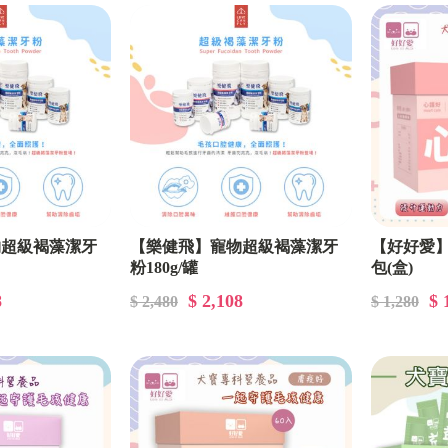
物超級褐藻潔牙
【樂健飛】寵物超級褐藻潔牙
【好好愛】
粉180g/罐
包(盒)
8
$ 2,108
$ 
$ 2,480
$ 1,280