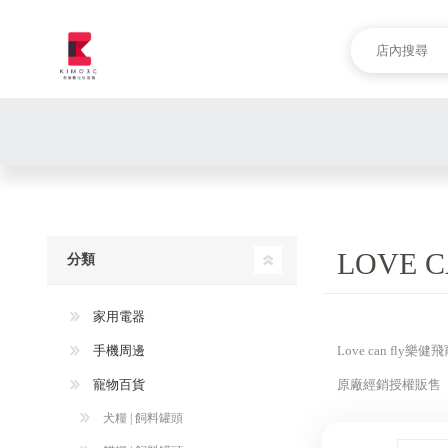
LOVE 
分類
家用電器
手機周邊
Love can fly
寵物百貨
原廠經銷授權販售
犬糧 | 飼料罐頭