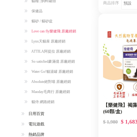
貓糧 | 飼料罐頭
商品排序
保健品
貓砂 / 貓砂盆
Love can fly樂健飛 原廠經銷
Lynx天貓座 原廠經銷
ATTILA阿提拉 原廠經銷
So satisfied豪滿億 原廠經銷
Water Go!貓湯罐 原廠經銷
Absolute絕對喵 原廠經銷
Maoday毛商行 原廠經銷
貓侍 網路經銷
【樂健飛】褐藻
(60顆/盒)
日用百貨
$ 1,68
$ 1,980
電玩遊戲
熱銷品牌