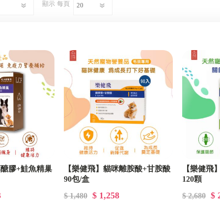
顯示
每頁
銷
┌─ 小米有品專區 ─┐
┌─ Apple專區 ─┐
銷
┌─ 其他專區 ─┐
醣膠+鮭魚精巢
【樂健飛】貓咪離胺酸+甘胺酸
【樂健飛】
90包/盒
120顆
3
$ 1,258
$ 
$ 1,480
$ 2,680