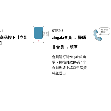
.1
STEP.2
商品按下【立即
zingala會員 → 掃碼
】
非會員 → 填單
會員請打開zingala銀角
零卡掃描付款條碼 / 非
會員則線上填寫申請資
料並送出