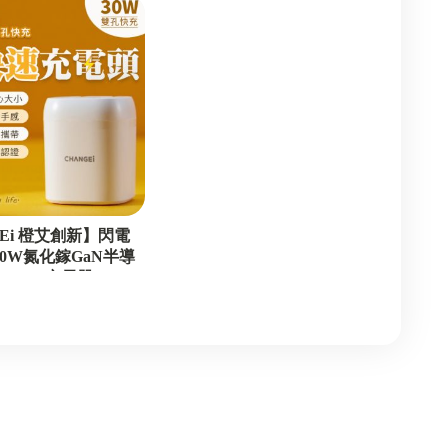
尚朋堂 原廠經銷
bebird 蜂鳥系列
Lynx天貓座 原廠經銷
CHANGEi 橙艾創新 原廠經
ATTILA阿提拉 原廠經銷
CLSC城市塊根 原廠經銷
So satisfied豪滿億 原廠經銷
Water Go!貓湯罐 原廠經銷
Absolute絕對喵 原廠經銷
GEi 橙艾創新】閃電
30W氮化鎵GaN半導
Maoday毛商行 原廠經銷
PD3.0充電器
貓侍 網路經銷