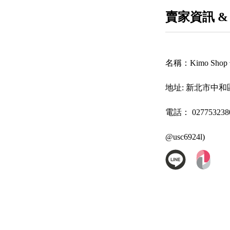
賣家資訊 &
名稱：
Kimo Sh
地址:
新北市中和區
電話：
027753
@usc6924l)