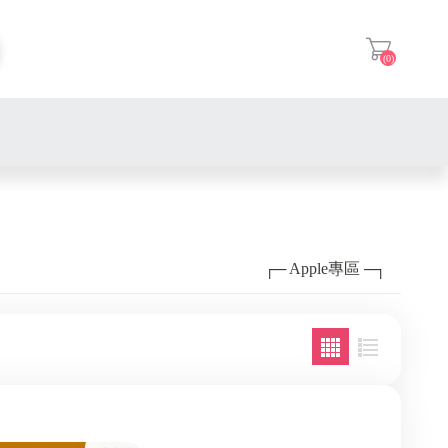
(0)
登入
廚房家電
季節家電
除蟎機
┌─ Apple專區 ─┐
美容家電
犬糧 | 飼料罐頭
除濕機
日用家電
貓糧 | 飼料罐頭
推車 家用梯 | U-CART 優卡
捕蚊家電
視聽娛樂
保健品
Switch遊戲片
電視盒
家用清潔
貓砂 / 貓砂盆
Hako mini 網路經銷
Love can fly樂健飛 原廠經
小雲盒子 網路經銷