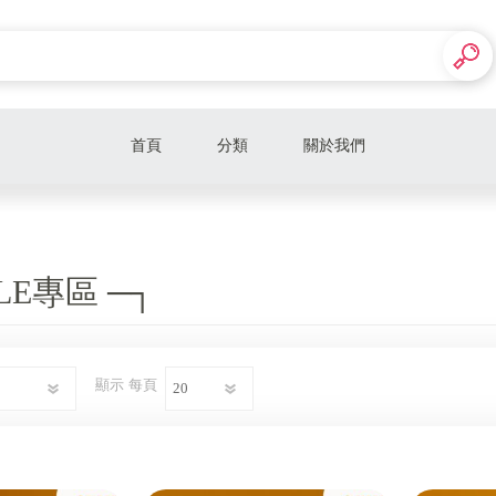
首頁
分類
關於我們
家用電器
手機周邊
PLE專區 ─┐
寵物百貨
日用百貨
得
顯示
每頁
電玩遊戲
熱銷品牌
┌─ 小米手環專區 ─┐