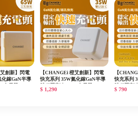
銷
┌─ 小米有品專區 ─┐
┌─ Apple專區 ─┐
銷
┌─ 其他專區 ─┐
 橙艾創新】閃電
【CHANGEi 橙艾創新】閃電
【CHAN
氮化鎵GaN半導
快充系列 35W氮化鎵GaN半導
快充系列 
.0充電器
體穩壓高速PD3.0充電器
體穩壓高速
$ 1,290
$ 790