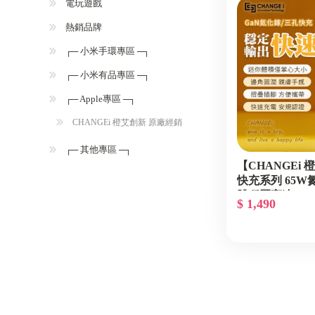
電玩遊戲
熱銷品牌
┌─ 小米手環專區 ─┐
┌─ 小米有品專區 ─┐
┌─ Apple專區 ─┐
CHANGEi 橙艾創新 原廠經銷
┌─ 其他專區 ─┐
【CHANGEi
快充系列 65W
體穩壓高速PD3
$ 1,490