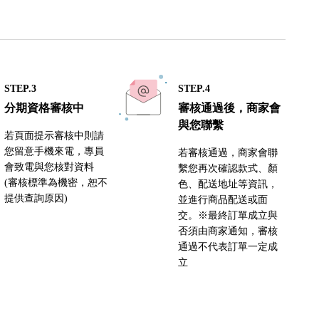
STEP.3
STEP.4
分期資格審核中
審核通過後，商家會
與您聯繫
若頁面提示審核中則請
您留意手機來電，專員
若審核通過，商家會聯
會致電與您核對資料
繫您再次確認款式、顏
(審核標準為機密，恕不
色、配送地址等資訊，
提供查詢原因)
並進行商品配送或面
交。※最終訂單成立與
否須由商家通知，審核
通過不代表訂單一定成
立