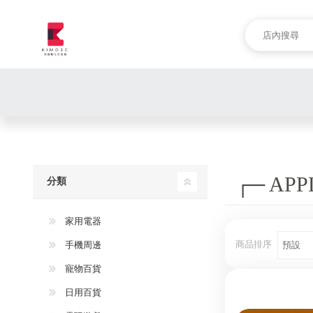
┌─ AP
分類
家用電器
商品排序
手機周邊
寵物百貨
日用百貨