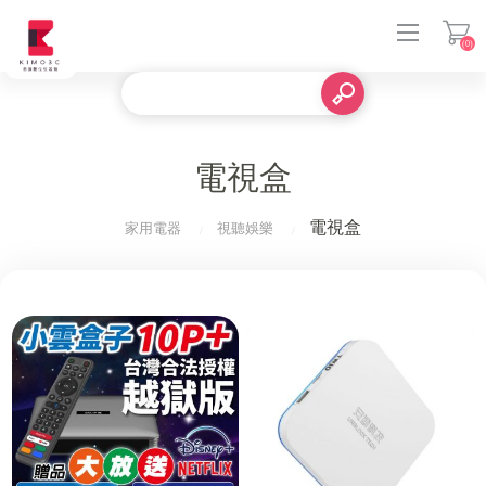
(0)
登入
電視盒
電視盒
家用電器
視聽娛樂