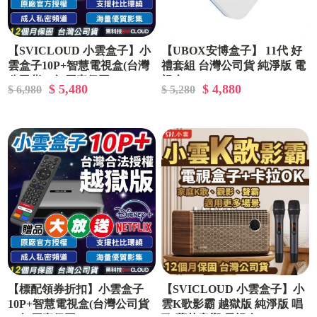
【SVICLOUD 小雲盒子】小
【UBOX安博盒子】 11代 好
雲盒子10P+智慧電視盒(台灣
禮套組 台灣公司貨 純淨版 電
公司貨一年原廠保固)
視盒
$ 5,480
$ 4,880
$ 6,980
$ 5,280
【標配領券折扣】小雲盒子
【SVICLOUD 小雲盒子】小
10P+智慧電視盒(台灣公司貨
雲K歌影霸 越獄版 純淨版 唱