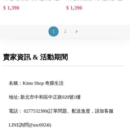
$ 1,390
$ 1,390
1
2
賣家資訊 & 活動期間
名稱：
Kimo Shop 奇膜生活
地址:
新北市中和區中正路920號1樓
電話：
0277532380(訂單問題、配送進度，請加客服
LINE詢問@usc6924l)