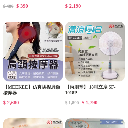
$ 390
$ 2,190
$ 480
【MEEKEE】仿真揉捏肩頸
【尚朋堂】 18吋立扇 SF-
1918P
按摩器
$ 2,680
$ 1,790
$ 1,890