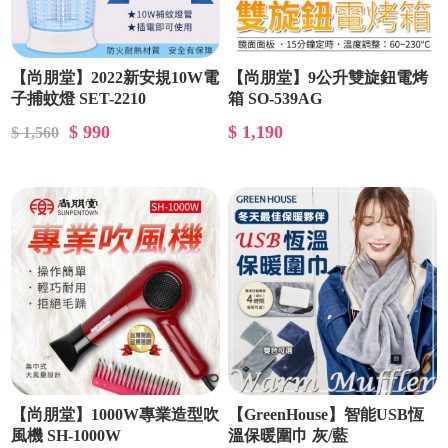
【尚朋堂】2022新安規10W電
【尚朋堂】9公升雙旋鈕電烤
子捕蚊燈 SET-2210
箱 SO-539AG
$ 990
$ 1,190
$ 1,560
【尚朋堂】1000W專業造型吹
【GreenHouse】智能USB恆
風機 SH-1000W
溫保暖圍巾 灰/藍