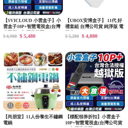
【SVICLOUD 小雲盒子】小
【UBOX安博盒子】 11代 好
雲盒子10P+智慧電視盒(台灣
禮套組 台灣公司貨 純淨版 電
公司貨一年原廠保固)
視盒
$ 5,480
$ 4,880
$ 6,980
$ 5,280
【尚朋堂】11人份養生不鏽鋼
【標配領券折扣】小雲盒子
電鍋
10P+智慧電視盒(台灣公司貨