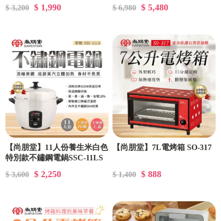
一年原廠保固)
$ 1,990
$ 5,480
$ 3,200
$ 6,980
【尚朋堂】11人份養生米白色
【尚朋堂】7L電烤箱 SO-317
特別款不鏽鋼電鍋SSC-11LS
$ 2,250
$ 888
$ 3,600
$ 1,400