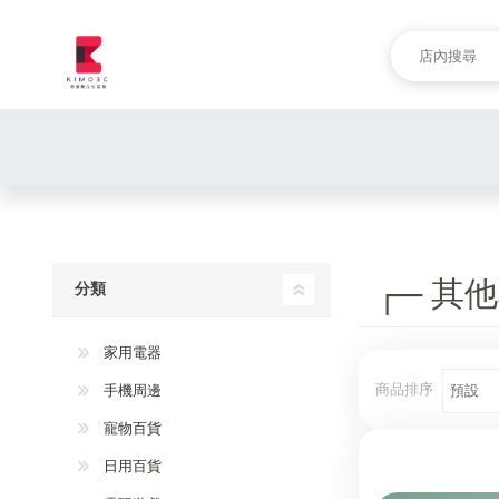
┌─ 其他
分類
家用電器
商品排序
手機周邊
寵物百貨
日用百貨