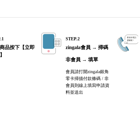
.1
STEP.2
商品按下【立即
zingala會員 → 掃碼
】
非會員 → 填單
會員請打開zingala銀角
零卡掃描付款條碼 / 非
會員則線上填寫申請資
料並送出