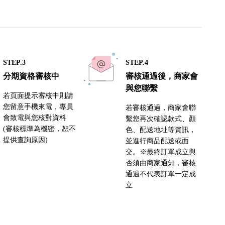
STEP.3
STEP.4
分期資格審核中
審核通過後，商家會
與您聯繫
若頁面提示審核中則請
您留意手機來電，專員
若審核通過，商家會聯
會致電與您核對資料
繫您再次確認款式、顏
(審核標準為機密，恕不
色、配送地址等資訊，
提供查詢原因)
並進行商品配送或面
交。※最終訂單成立與
否須由商家通知，審核
通過不代表訂單一定成
立