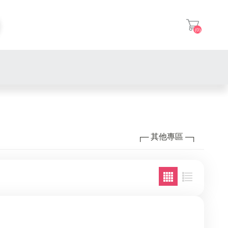
(0)
登入
廚房家電
季節家電
除蟎機
┌─ 其他專區 ─┐
美容家電
犬糧 | 飼料罐頭
除濕機
日用家電
貓糧 | 飼料罐頭
推車 家用梯 | U-CART 優卡
捕蚊家電
視聽娛樂
保健品
Switch遊戲片
電視盒
家用清潔
貓砂 / 貓砂盆
Hako mini 網路經銷
Love can fly樂健飛 原廠經
小雲盒子 網路經銷