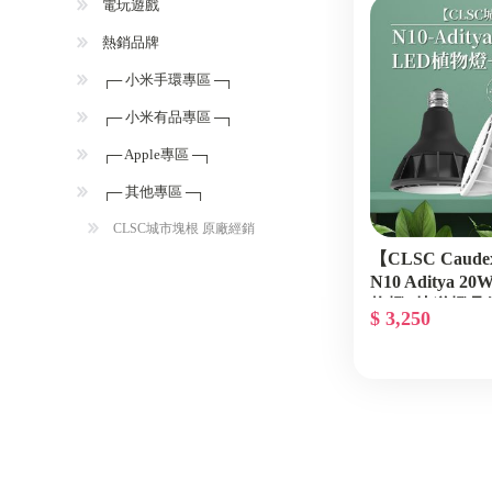
電玩遊戲
熱銷品牌
┌─ 小米手環專區 ─┐
┌─ 小米有品專區 ─┐
┌─ Apple專區 ─┐
┌─ 其他專區 ─┐
CLSC城市塊根 原廠經銷
【CLSC Cau
N10 Aditya 
物燈+軌道燈具
$ 3,250