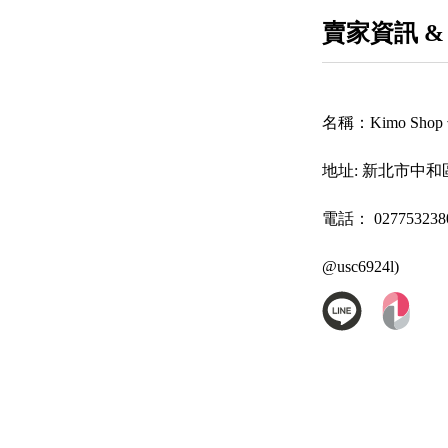
賣家資訊 &
名稱：
Kimo Sh
地址:
新北市中和區
電話：
027753
@usc6924l)