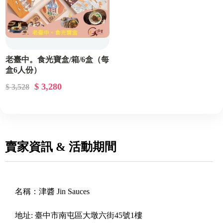
老臺中。食光寶盒/箱/6盒（每
盒6人份）
$ 3,280
$ 3,528
賣家資訊 & 活動期間
名稱：
津醬 Jin Sauces
地址:
臺中市南屯區大墩六街45號1樓