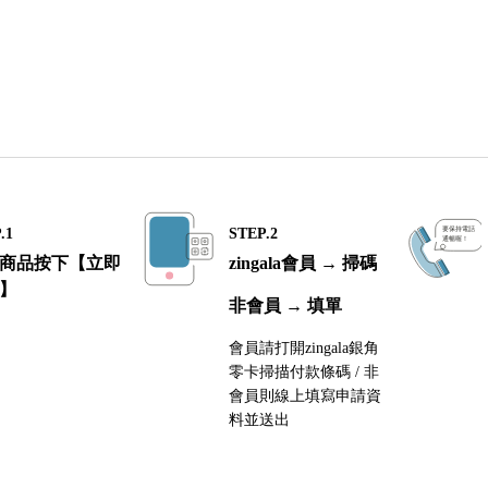
.1
STEP.2
商品按下【立即
zingala會員 → 掃碼
】
非會員 → 填單
會員請打開zingala銀角
零卡掃描付款條碼 / 非
會員則線上填寫申請資
料並送出