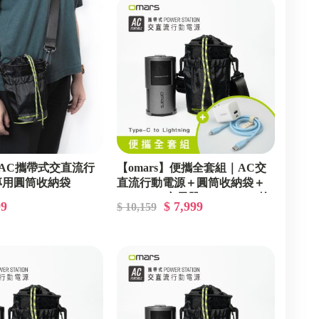
s】AC攜帶式交直流行
【omars】便攜全套組｜AC交
專用圓筒收納袋
直流行動電源＋圓筒收納袋＋
GaN 35W充電器＋Lightning炫
99
$ 7,999
$ 10,159
彩快充線(晴天藍)