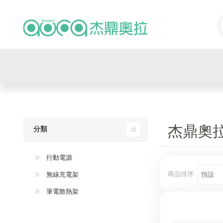
杰鼎奧拉 
分類
行動電源
商品排序
無線充電架
筆電散熱架