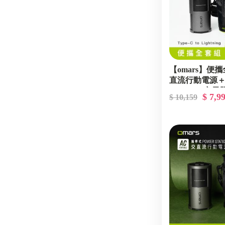
【omars】便
直流行動電源
GaN 35W充電器
$ 7,9
$ 10,159
彩快充線(湖水綠