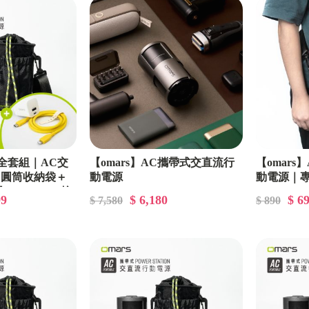
攜全套組｜AC交
【omars】AC攜帶式交直流行
【omar
＋圓筒收納袋＋
動電源
動電源｜
＋Lightning炫
99
$ 6,180
$ 6
$ 7,580
$ 890
)