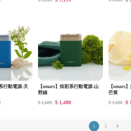
彩系行動電源-天
【omars】炫彩系行動電源-山
【omar
野綠
芒黃
0
$ 1,480
$ 
$ 1,680
$ 1,680
1
2