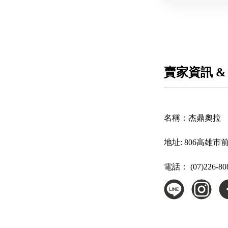
賣家資訊 &
名稱：
杰鼎奧拉
地址:
806高雄市
電話：
(07)226-80