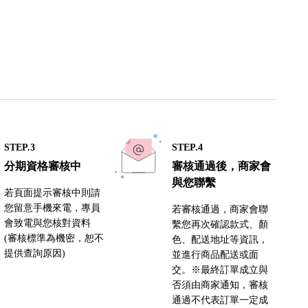
STEP.3
STEP.4
分期資格審核中
審核通過後，商家會
與您聯繫
若頁面提示審核中則請
您留意手機來電，專員
若審核通過，商家會聯
會致電與您核對資料
繫您再次確認款式、顏
(審核標準為機密，恕不
色、配送地址等資訊，
提供查詢原因)
並進行商品配送或面
交。※最終訂單成立與
否須由商家通知，審核
通過不代表訂單一定成