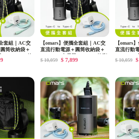
攜全套組｜AC交
【omars】便攜全套組｜AC交
【omar
＋圓筒收納袋＋
直流行動電源＋圓筒收納袋＋
直流行動
＋Lightning炫
GaN 35W充電器＋Type-C炫彩
GaN 35
99
$ 7,899
$
$ 10,059
$ 10,059
)
快充線(晴天藍)
快充線(湖