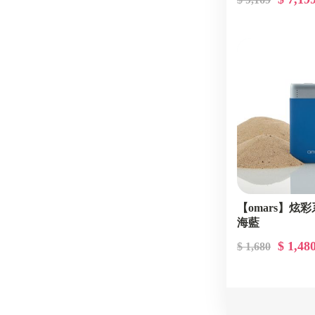
【omars】炫
海藍
$ 1,48
$ 1,680