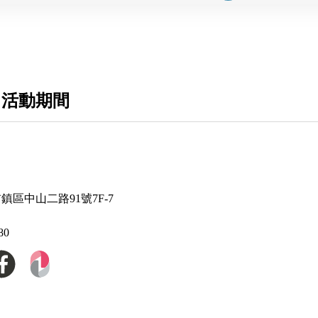
 活動期間
前鎮區中山二路91號7F-7
80