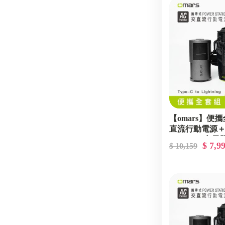
【omars】便
直流行動電源
GaN 35W充電器
$ 7,9
$ 10,159
彩快充線(艷陽黃