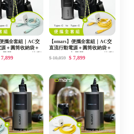
s】便攜全套組｜AC交
【omars】便攜全套組｜AC交
電源＋圓筒收納袋＋
直流行動電源＋圓筒收納袋＋
W充電器＋Type-C炫彩
GaN 35W充電器＋Type-C炫彩
 7,899
$ 7,899
$ 10,059
水綠)
快充線(艷陽黃)