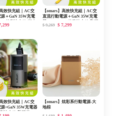
s】高效快充組｜AC交
【omars】高效快充組｜AC交
源＋GaN 35W充電
直流行動電源＋GaN 35W充電
tning炫彩快充線(湖水
器＋Lightning炫彩快充線(艷陽
7,299
$ 7,299
$ 9,269
黃)
s】高效快充組｜AC交
【omars】炫彩系行動電源-大
源+GaN 35W充電器
地棕
C炫彩快充線(豔陽黃)
7,199
$ 1,480
$ 1,680