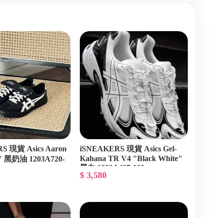
S 現貨 Asics Aaron
iSNEAKERS 現貨 Asics Gel-
Kahana TR V4 "Black White"
k" 黑奶油 1203A720-
黑白 1203A497-100
$ 3,580