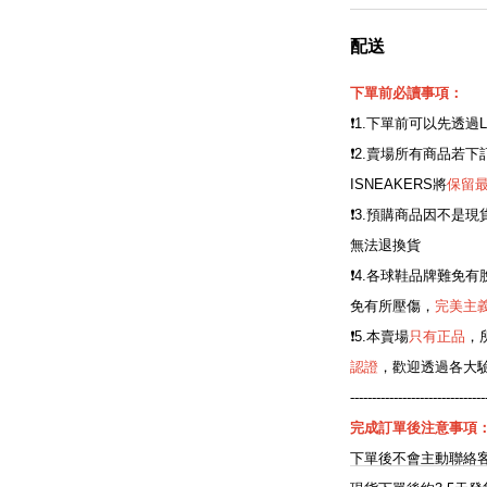
配送
下單前必讀事項：
❗️1.下單前可以先透過
❗️2.賣場所有商品
ISNEAKERS將
保留
❗️3.預購商品因不
無法退換貨
❗️4.各球鞋品牌難
免有所壓傷，
完美主
❗️5.本賣場
只有正品
，
認證
，歡迎透過各大
-------------------------------
完成訂單後注意事項
下單後不會主動聯絡客人