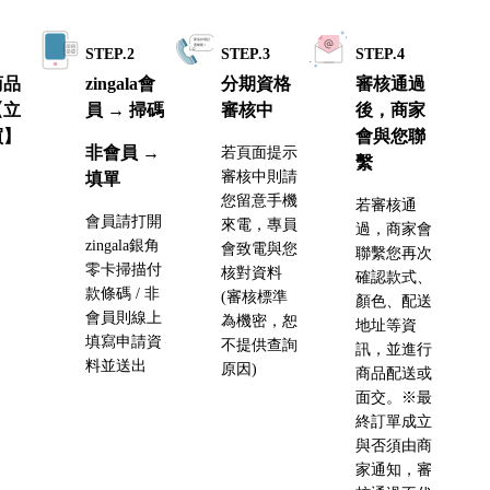
1
STEP.2
STEP.3
STEP.4
商品
zingala會
分期資格
審核通過
【立
員 → 掃碼
審核中
後，商家
買】
會與您聯
非會員 →
若頁面提示
繫
審核中則請
填單
您留意手機
若審核通
會員請打開
來電，專員
過，商家會
zingala銀角
會致電與您
聯繫您再次
零卡掃描付
核對資料
確認款式、
款條碼 / 非
(審核標準
顏色、配送
會員則線上
為機密，恕
地址等資
填寫申請資
不提供查詢
訊，並進行
料並送出
原因)
商品配送或
面交。※最
終訂單成立
與否須由商
家通知，審