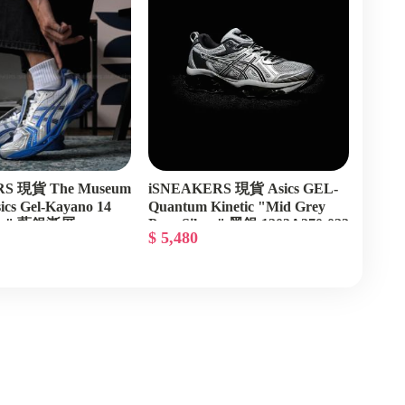
RS 現貨 The Museum
iSNEAKERS 現貨 Asics GEL-
sics Gel-Kayano 14
Quantum Kinetic "Mid Grey
Blue" 藍銀漸層
Pure Silver" 黑銀 1203A270-022
$ 5,480
020