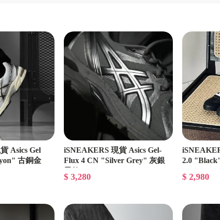
PUMA
小編心目中百搭鞋款
一些小編喜歡的小東西
 Asics Gel
iSNEAKERS 現貨 Asics Gel-
iSNEAKER
anyon" 古銅金
Flux 4 CN "Silver Grey" 灰銀
2.0 "Blac
001
男款 1011B646-020
$ 3,280
$ 2,980