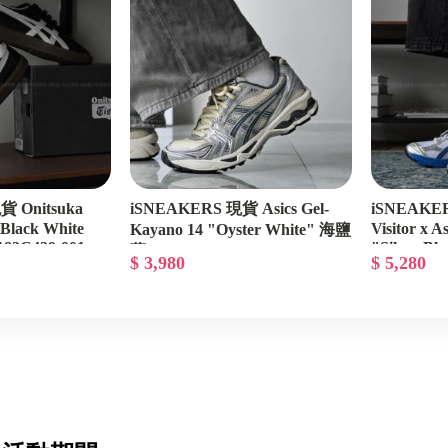
 Onitsuka
iSNEAKERS 現貨 Asics Gel-
iSNEAKE
"Black White
Visitor x A
Kayano 14 "Oyster White" 海鹽
83C429-001
"Silver 
藍 1203A537-250
$ 3,980
$ 5,280
1203A528-