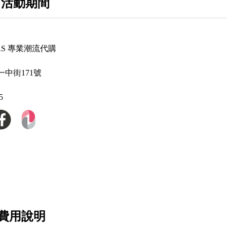
 活動期間
ERS 專業潮流代購
中街171號
5
費用說明