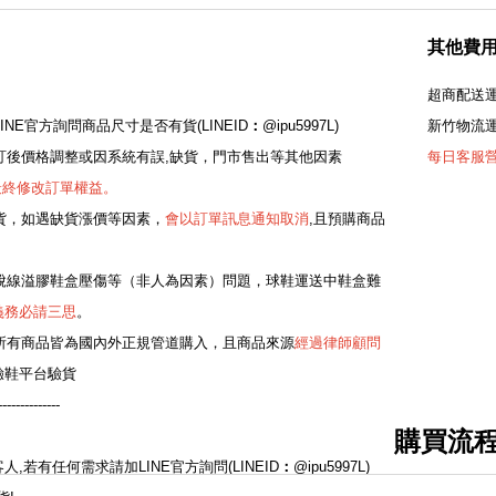
其他費
超商配送運
LINE官方詢問商品尺寸是否有貨(LINEID
：
@ipu5997L)
新竹物流運
若下訂後價格調整或因系統有誤,缺貨，門市售出等其他因素
每日客服營業
最終修改訂單權益。
是現貨，如遇缺貨漲價等因素，
會以訂單訊息通知取消
,且預購商品
免有脫線溢膠鞋盒壓傷等（非人為因素）問題，球鞋運送中鞋盒難
義務必請三思
。
所有商品皆為國內外正規管道購入，且商品來源
經過律師顧問
驗鞋平台驗貨
--------------
購買流
：
,若有任何需求請加LINE官方詢問(LINEID
：
@ipu5997L)