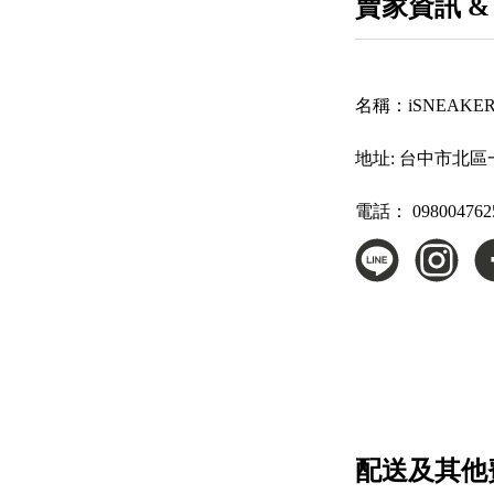
賣家資訊 &
名稱：
iSNEAK
地址:
台中市北區一
電話：
098004762
配送及其他