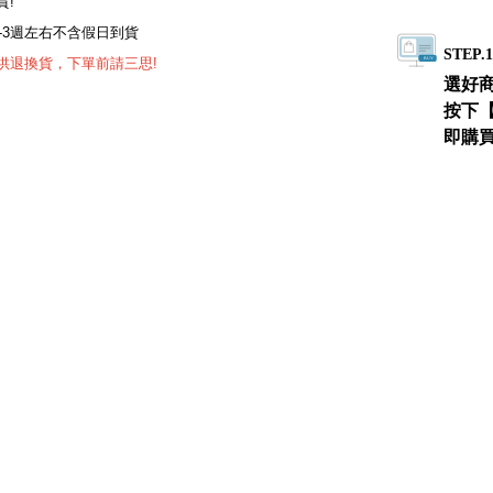
貨!
-3週左右不含假日到貨
STEP.
供退換貨，下單前請三思!
選好
按下
即購