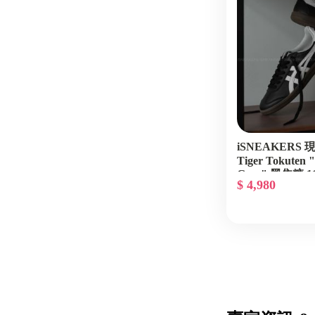
iSNEAKERS 現貨
Tiger Tokuten 
Gum" 黑焦糖 11
$ 4,980