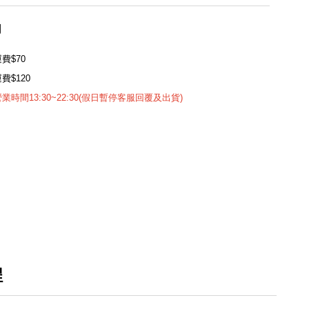
用
費$70
費$120
時間13:30~22:30(假日暫停客服回覆及出貨)
程