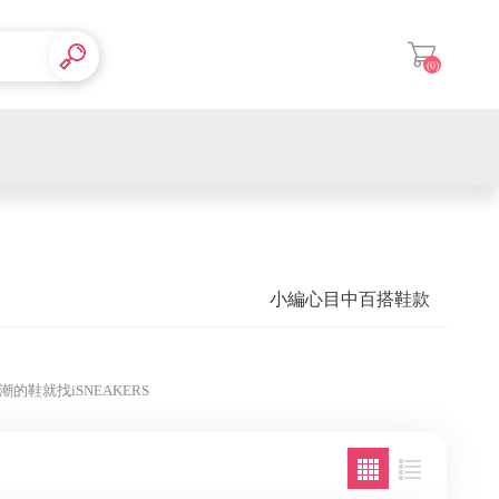
(0)
登入
小編心目中百搭鞋款
潮的鞋就找iSNEAKERS