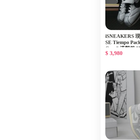
iSNEAKERS 現貨
SE Tiempo Pack
Grey" 液態銀 HQ
$ 3,980