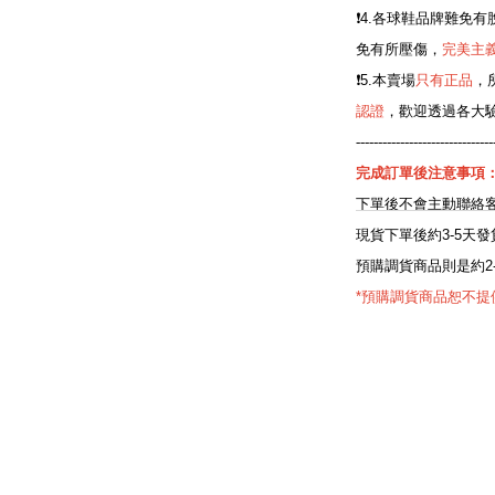
❗️4.各球鞋品牌難
免有所壓傷，
完美主
❗️5.本賣場
只有正品
，
認證
，歡迎透過各大
-------------------------------
完成訂單後注意事項
下單後不會主動聯絡客人
現貨下單後約3-5天發
預購調貨商品則是約2
*預購調貨商品恕不提