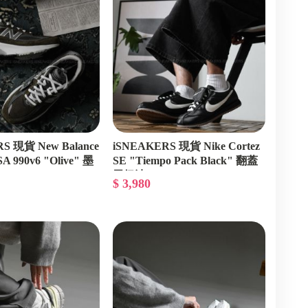
S 現貨 New Balance
iSNEAKERS 現貨 Nike Cortez
SA 990v6 "Olive" 墨
SE "Tiempo Pack Black" 翻蓋
6
黑奶油 IM4843-010
$ 3,980