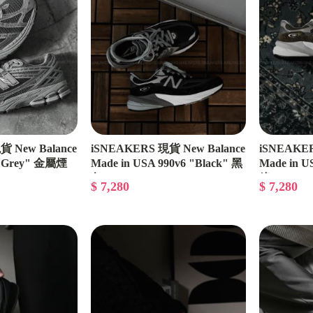
 New Balance
iSNEAKERS 現貨 New Balance
iSNEAKER
r Grey" 金屬煙
Made in USA 990v6 "Black" 黑
Made in U
灰 M990BK6
綠 U9900G
$ 7,280
$ 7,280