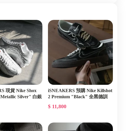
S 現貨 Nike Shox
iSNEAKERS 預購 Nike Killshot
Metallic Silver" 白銀
2 Premium "Black" 全黑德訓
HQ3489-010
988-101
$ 11,800