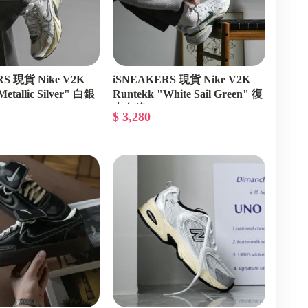
S 現貨 Nike V2K
iSNEAKERS 現貨 Nike V2K
etallic Silver" 白銀
Runtekk "White Sail Green" 復
0
古白綠 FD0736-101
$ 3,280