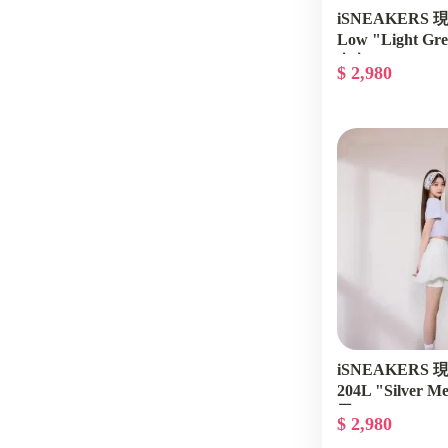
iSNEAKERS 現貨
Low "Light Gr
白灰 DC0774-1
$ 2,980
iSNEAKERS 現貨
204L "Silver Me
黑 U204LSWD
$ 2,980