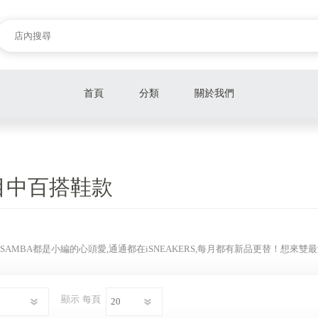
首頁
分類
關於我們
聯名鞋款
NIKE DUNK
目中百搭鞋款
AIR JORDAN
NIKE AIR FORCE 1
2K,SAMBA都是小編的心頭愛,通通都在iSNEAKERS,每月都有新品更替！想來雙最
KOBE
ASICS
顯示
每頁
ADIDAS