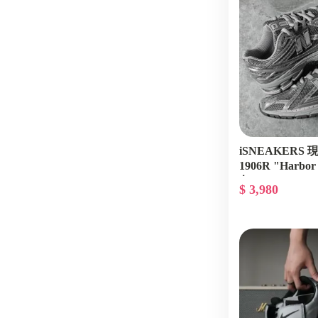
iSNEAKERS 現貨
1906R "Harbo
灰 M1906REH
$ 3,980