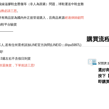
免有脫線溢膠鞋盒壓傷等（非人為因素）問題，球鞋運送中鞋盒難
義務必請三思
。
所有商品皆為國內外正規管道購入，且商品來源
經過律師顧問
驗鞋平台驗貨
--------------
購買流
：
,若有任何需求請加LINE官方詢問(LINEID
：
@ipu5997L)
貨!
-3週左右不含假日到貨
STEP.
供退換貨，下單前請三思!
選好
按下
即購