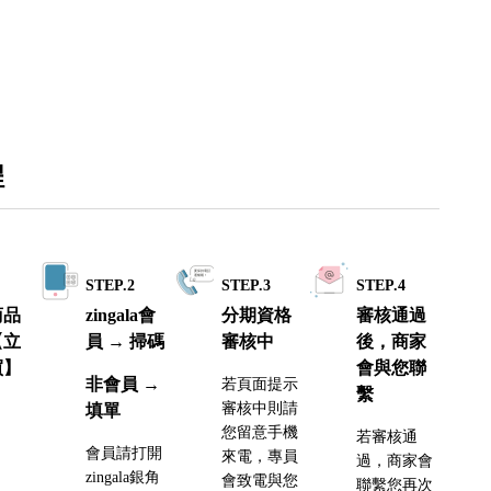
程
1
STEP.2
STEP.3
STEP.4
商品
zingala會
分期資格
審核通過
【立
員 → 掃碼
審核中
後，商家
買】
會與您聯
非會員 →
若頁面提示
繫
審核中則請
填單
您留意手機
若審核通
會員請打開
來電，專員
過，商家會
zingala銀角
會致電與您
聯繫您再次