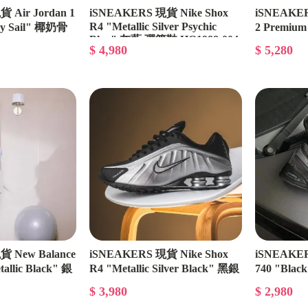
 Air Jordan 1
iSNEAKERS 現貨 Nike Shox
iSNEAKERS
R4 "Metallic Silver Psychic
ey Sail" 椰奶骨
2 Premiu
Blue" 灰藍 彈簧鞋 HQ1988-004
HQ3489-01
03
$ 4,980
$ 5,280
 New Balance
iSNEAKERS 現貨 Nike Shox
iSNEAKER
tallic Black" 銀
R4 "Metallic Silver Black" 黑銀
740 "Bl
HQ1988-007
U740BM2
$ 3,980
$ 2,980