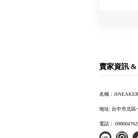
賣家資訊 &
名稱：
iSNEAK
地址:
台中市北區一
電話：
098004762