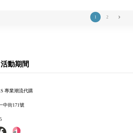
1
2
 活動期間
ERS 專業潮流代購
中街171號
5