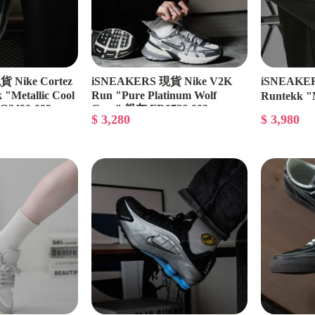
 Nike Cortez
iSNEAKERS 現貨 Nike V2K
iSNEAKER
 "Metallic Cool
Run "Pure Platinum Wolf
Runtekk "M
3490-099
Grey" 銀灰 FD0736-003
FD0736-10
$ 3,280
$ 3,980