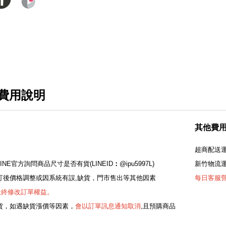
費用說明
其他費
超商配送運
LINE官方詢問商品尺寸是否有貨(LINEID
：
@ipu5997L)
新竹物流運
若下訂後價格調整或因系統有誤,缺貨，門市售出等其他因素
每日客服營業
最終修改訂單權益。
是現貨，如遇缺貨漲價等因素，
會以訂單訊息通知取消
,且預購商品