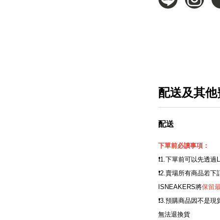
配送及其他
配送
下單前必讀事項：
❗️1.下單前可以先透過
❗️2.賣場所有商品
ISNEAKERS將
保留
❗️3.預購商品因不
無法退換貨