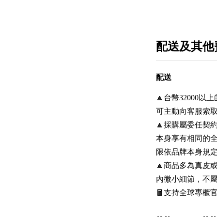
配送及其他
配送
🔼台幣3200
可主動向客服索
🔼採購屬委任契
本身享有相同的
限依品牌本身規
🔼商品多為真皮
內微小細節，不
🧧支持全球專櫃官