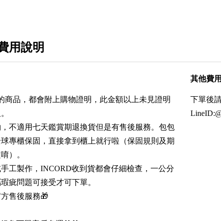
費用說明
其他費
0以上的商品，都會附上購物證明，此金額以上未見證明
下單後請私
取。
LineID:@i
約，不適用七天鑑賞期退換貨但是有售後服務。包包
全球專櫃保固，直接拿到櫃上就行啦（保固規則及期
定唷）。
或手工製作，INCORD收到貨都會仔細檢查，一公分
屬瑕疵問題可接受才可下單。
方售後服務🎁