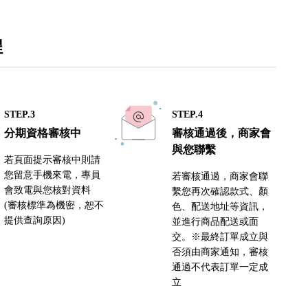
程
STEP.3
STEP.4
分期資格審核中
審核通過後，商家會
與您聯繫
若頁面提示審核中則請
您留意手機來電，專員
若審核通過，商家會聯
會致電與您核對資料
繫您再次確認款式、顏
(審核標準為機密，恕不
色、配送地址等資訊，
提供查詢原因)
並進行商品配送或面
交。※最終訂單成立與
否須由商家通知，審核
通過不代表訂單一定成
立