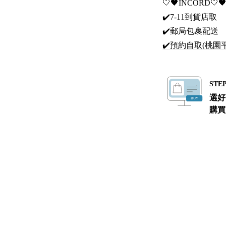
🤍🖤INCORD
✔️7-11到貨店取
✔️郵局包裹配送
✔️預約自取(桃
STEP
選好
購買