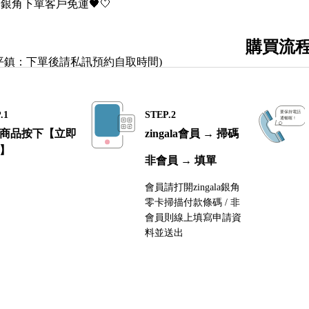
🖤銀角下單客戶免運🖤🤍
購買流
園平鎮：下單後請私訊預約自取時間)
.1
STEP.2
商品按下【立即
zingala會員 → 掃碼
】
非會員 → 填單
會員請打開zingala銀角
零卡掃描付款條碼 / 非
會員則線上填寫申請資
料並送出