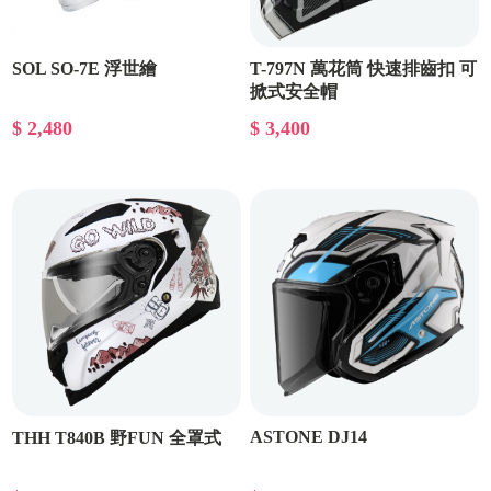
SOL SO-7E 浮世繪
T-797N 萬花筒 快速排齒扣 可
掀式安全帽
$ 2,480
$ 3,400
ASTONE DJ14
THH T840B 野FUN 全罩式