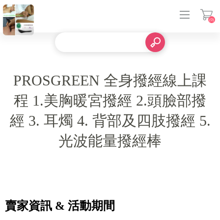
(0)
登入
PROSGREEN 全身撥經線上課
程 1.美胸暖宮撥經 2.頭臉部撥
經 3. 耳燭 4. 背部及四肢撥經 5.
光波能量撥經棒
賣家資訊 & 活動期間