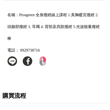
名稱：
Prosgreen 全身撥經線上課程 1.美胸暖宮撥經 2.
頭臉部撥經 3. 耳燭 4. 背部及四肢撥經 5.光波能量撥經
棒
電話：
0929738716
購買流程