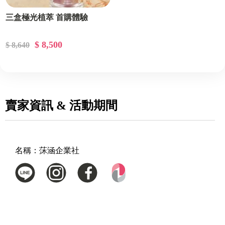
三盒極光植萃 首購體驗
$ 8,500
$ 8,640
賣家資訊 & 活動期間
名稱：
莯涵企業社