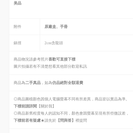
美品
附件
原廠盒、手冊
錶徑
2cm含龍頭
商品物況請參考照片
喜歡可直接下標
圖片拍攝若有不清楚想看其他部分歡迎私訊
商品為
二手真品
，如為
仿品絕對全額退費
◎商品圖檔顏色因個人電腦螢幕不同有所差異，商品皆以實品為準。
下標前請詳閱
【關於我】
◎商品新舊程度每人的認知不同，顏色會因螢幕呈現有所些微誤差，
下標前若有疑慮
★請先於
【問與答】
裡提問