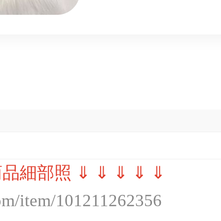
Marc Jacobs
Michael Kors
Miu Miu
Prada 普拉達
Salvatore Ferragamo
TODS
Tiffany&Co 蒂芬尼
Valentino 范倫鐵諾
Yves Saint Laurent
商品細部照 ⇓ ⇓ ⇓ ⇓ ⇓
其他國際品牌包款
.com/item/101211262356
其他國際品牌配件
其他國際品牌服飾