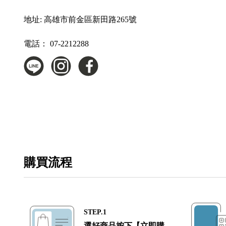
地址:
高雄市前金區新田路265號
電話：
07-2212288
購買流程
STEP.1
選好商品按下【立即購