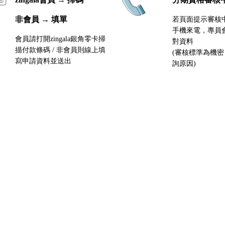
非會員 → 填單
若頁面提示審核
手機來電，專員
會員請打開zingala銀角零卡掃
對資料
描付款條碼 / 非會員則線上填
(審核標準為機
寫申請資料並送出
詢原因)