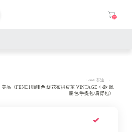
(0)
登入
Fendi 芬迪
美品《FENDI 咖啡色 緹花布拼皮革 VINTAGE 小款 臘
腸包/手提包/肩背包》