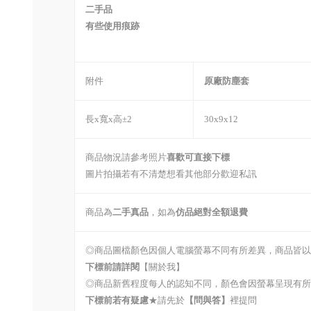
二手品
有些使用痕跡
附件
原廠防塵套
長x寬x高±2
30x9x12
商品物況請參考照片
喜歡可直接下標
圖片拍攝若有不清楚想看其他部分歡迎私訊
商品為
二手真品
，如為
仿品絕對全額退費
◎商品圖檔顏色因個人電腦螢幕不同有所差異，商品皆以
下標前請詳閱
【關於我】
◎商品新舊程度每人的認知不同，顏色會因螢幕呈現有所
下標前若有疑慮
★請先於
【問與答】
裡提問