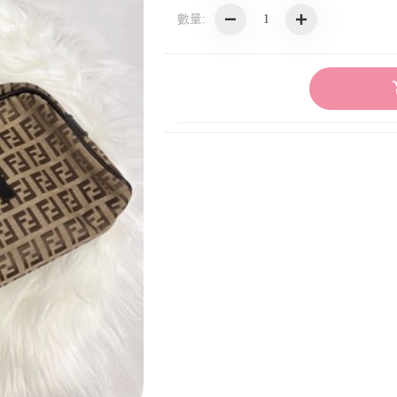
數量:
Balenciaga 巴黎世家
Christian Dior 迪奧
Cartier 卡地亞
Celine
Coach
Chloe
Delvaux 德爾沃
Fendi 芬迪
Givenchy 紀梵希
Issey Miyake 三宅一生
Loewe 羅威