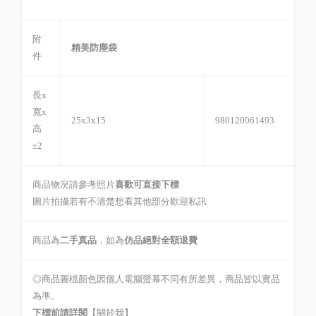
附
精美防塵袋
件
長x
寬x
25x3x15
980120061493
高
±2
商品物況請參考照片
喜歡可直接下標
圖片拍攝若有不清楚想看其他部分歡迎私訊
商品為
二手真品
，如為
仿品絕對全額退費
◎商品圖檔顏色因個人電腦螢幕不同有所差異，商品皆以實品
為準。
下標前請詳閱
【關於我】