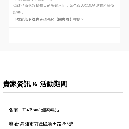
◎商品新舊程度每人的認知不同，顏色會因螢幕呈現有所些微
誤差，
下標前若有疑慮
★請先於
【問與答】
裡提問
賣家資訊 & 活動期間
名稱：
Ha-Brand國際精品
地址:
高雄市前金區新田路265號