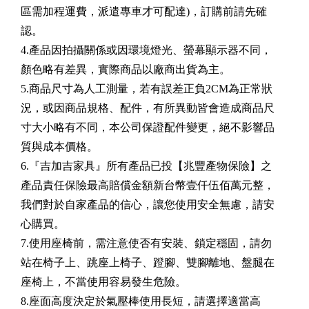
區需加程運費，派遣專車才可配達)，訂購前請先確
認。
4.產品因拍攝關係或因環境燈光、螢幕顯示器不同，
顏色略有差異，實際商品以廠商出貨為主。
5.商品尺寸為人工測量，若有誤差正負2CM為正常狀
況，或因商品規格、配件，有所異動皆會造成商品尺
寸大小略有不同，本公司保證配件變更，絕不影響品
質與成本價格。
6.『吉加吉家具』所有產品已投【兆豐產物保險】之
產品責任保險最高賠償金額新台幣壹仟伍佰萬元整，
我們對於自家產品的信心，讓您使用安全無慮，請安
心購買。
7.使用座椅前，需注意使否有安裝、鎖定穩固，請勿
站在椅子上、跳座上椅子、蹬腳、雙腳離地、盤腿在
座椅上，不當使用容易發生危險。
8.座面高度決定於氣壓棒使用長短，請選擇適當高