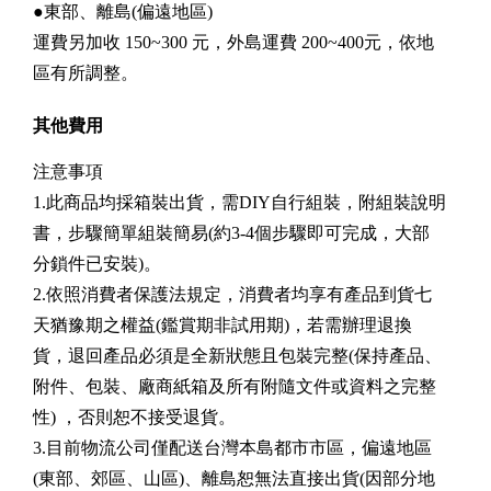
●東部、離島(偏遠地區)
運費另加收
150~300
元，外島運費 200~400元，依地
區有所調整。
其他費用
注意事項
1.此商品均採箱裝出貨，需DIY自行組裝，附組裝說明
書，步驟簡單組裝簡易(約3-4個步驟即可完成，大部
分鎖件已安裝)。
2.依照消費者保護法規定，消費者均享有產品到貨七
天猶豫期之權益(鑑賞期非試用期)，若需辦理退換
貨，退回產品必須是全新狀態且包裝完整(保持產品、
附件、包裝、廠商紙箱及所有附隨文件或資料之完整
性) ，否則恕不接受退貨。
3.目前物流公司僅配送台灣本島都市市區，偏遠地區
(東部、郊區、山區)、離島恕無法直接出貨(因部分地