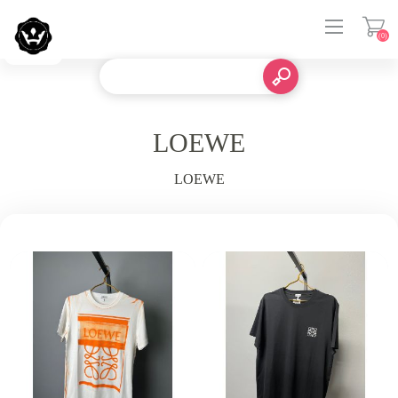
(0)
登入
LOEWE
LOEWE