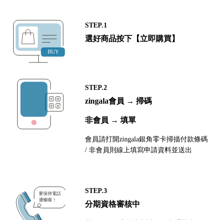
STEP.1
選好商品按下【立即購買】
STEP.2
zingala會員 → 掃碼
非會員 → 填單
會員請打開zingala銀角零卡掃描付款條碼
/ 非會員則線上填寫申請資料並送出
STEP.3
分期資格審核中