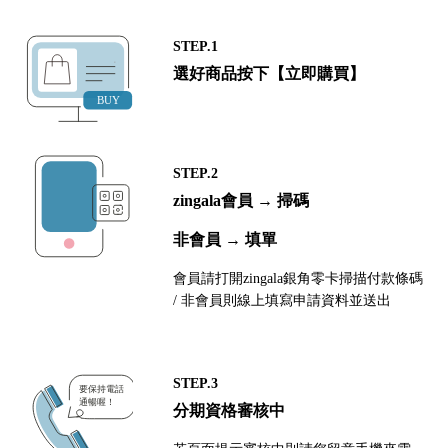
STEP.1
選好商品按下【立即購買】
STEP.2
zingala會員 → 掃碼
非會員 → 填單
會員請打開zingala銀角零卡掃描付款條碼
/ 非會員則線上填寫申請資料並送出
STEP.3
分期資格審核中