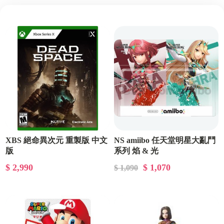
XBS 絕命異次元 重製版 中文
NS amiibo 任天堂明星大亂鬥
版
系列 焰 & 光
$ 2,990
$ 1,070
$ 1,090