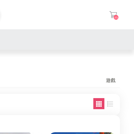
(0)
登入
Nintendo Switch 2
PlayStation 5
Nintendo Switch 2
遊戲
Nintendo Switch
Nintendo Switch
Nintendo Switch 2
Xbox Series
PlayStation 5
Nintendo Switch
PlayStation 4
PlayStation 5
Xbox Series
PlayStation 4
其它
其它