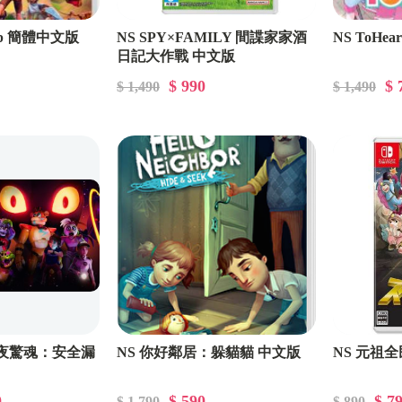
amp 簡體中文版
NS SPY×FAMILY 間諜家家酒
NS ToHe
日記大作戰 中文版
$ 990
$ 
$ 1,490
$ 1,490
五夜驚魂：安全漏
NS 你好鄰居：躲貓貓 中文版
NS 元祖
0
$ 590
$ 7
$ 1,790
$ 890