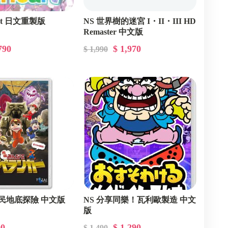
art 日文重製版
NS 世界樹的迷宮 I・II・III HD
Remaster 中文版
790
$ 1,970
$ 1,990
全民地底探險 中文版
NS 分享同樂！瓦利歐製造 中文
版
90
$ 1,290
$ 1,490