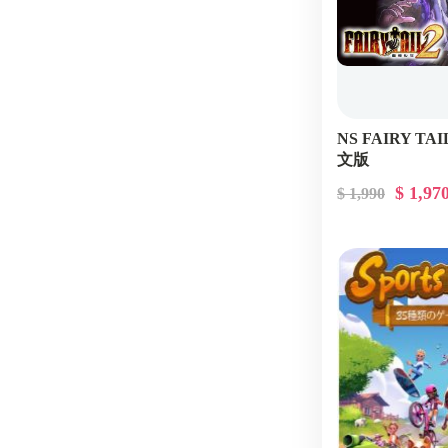
NS FAIRY TA
文版
$ 1,97
$ 1,990