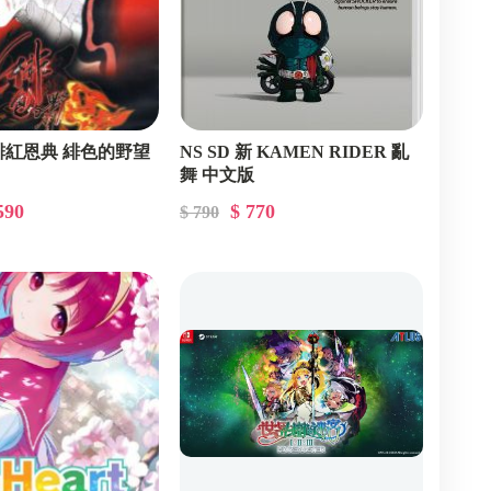
a 緋紅恩典 緋色的野望
NS SD 新 KAMEN RIDER 亂
舞 中文版
590
$ 770
$ 790