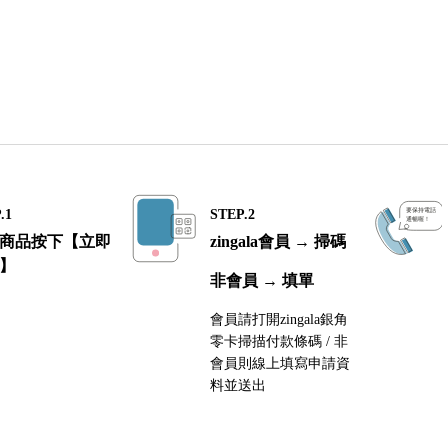
.1
STEP.2
商品按下【立即
zingala會員 → 掃碼
】
非會員 → 填單
會員請打開zingala銀角
零卡掃描付款條碼 / 非
會員則線上填寫申請資
料並送出