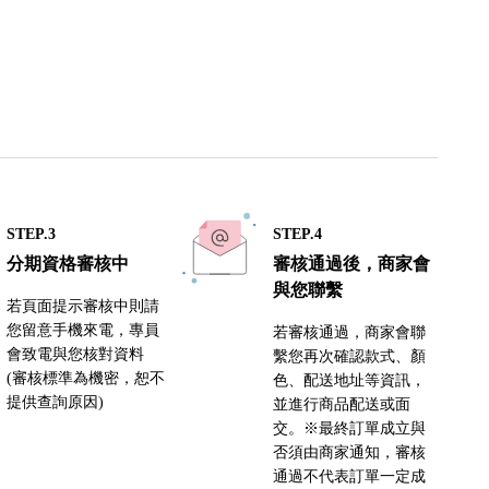
STEP.3
STEP.4
分期資格審核中
審核通過後，商家會
與您聯繫
若頁面提示審核中則請
您留意手機來電，專員
若審核通過，商家會聯
會致電與您核對資料
繫您再次確認款式、顏
(審核標準為機密，恕不
色、配送地址等資訊，
提供查詢原因)
並進行商品配送或面
交。※最終訂單成立與
否須由商家通知，審核
通過不代表訂單一定成