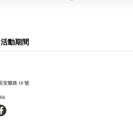
 活動期間
安樂路 10 號
204