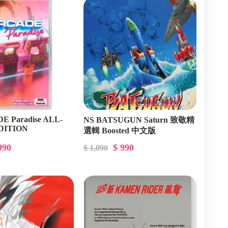
Xbox Series
E Paradise ALL-
NS BATSUGUN Saturn 致敬精
DITION
選輯 Boosted 中文版
990
$ 990
$ 1,090