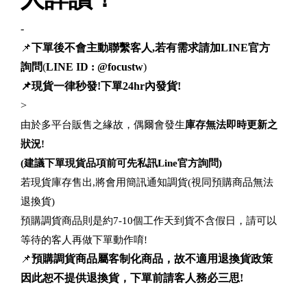
-
📌
下單後不會主動聯繫客人,若有需求請加LINE官方
詢問
(
LINE ID : @focustw
)
📌現貨一律秒發!下單24hr內發貨!
>
由於多平台販售之緣故，偶爾會發生
庫存無法即時更新之
狀況!
(建議下單現貨品項前可先私訊Line官方詢問)
若現貨庫存售出,將會用簡訊通知調貨(視同預購商品無法
退換貨)
預購調貨商品則是約7-10個工作天到貨不含假日，請可以
等待的客人再做下單動作唷!
📌
預購調貨商品屬客制化商品，故不適用退換貨政策
因此恕不提供退換貨，下單前請客人務必三思!