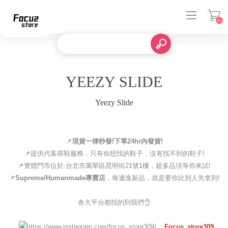
(0)
登入
YEEZY SLIDE
Yeezy Slide
📌
現貨一律秒發!下單24hr內發貨!
📌提供代客尋鞋服務，只有你想找的鞋子，沒有找不到的鞋子!
📌實體門市位於:台北市萬華區昆明街21號1樓，超多品項等你來試!
📌
Supreme/Humanmade專賣店
，每週進新品，就是要你比別人先拿到!
各大平台都找的到我們👌
:
Focus_store309