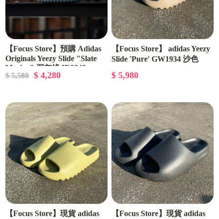
【Focus Store】預購 Adidas
【Focus Store】 adidas Yeezy
Originals Yeezy Slide "Slate
Slide 'Pure' GW1934 沙色
Marine" 深灰綠 ID2349
$ 4,280
$ 5,980
$ 5,580
【Focus Store】現貨 adidas
【Focus Store】現貨 adidas