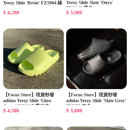
Yeezy Slide Slate 'Onyx'
Yeezy Slide 'Resin' FZ5904 綠
HQ6448 黑色
色
$ 4,280
$ 3,980
【Focus Store】現貨秒發
【Focus Store】現貨秒發
adidas Yeezy Slide 'Glow
adidas Yeezy Slide 'Slate Grey'
Green' HQ6447 熒光綠
ID2350 灰色
$ 4,580
$ 3,880