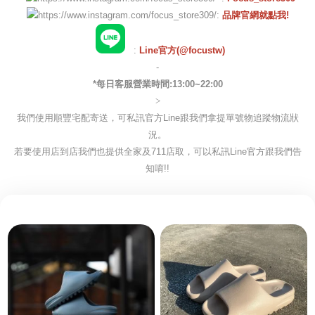
:
品牌官網就點我!
:
Line官方(@focustw)
-
*每日客服營業時間:13:00~22:00
>
我們使用順豐宅配寄送，可私訊官方Line跟我們拿提單號物追蹤物流狀
況。
若要使用店到店我們也提供全家及711店取，可以私訊Line官方跟我們告
知唷!!