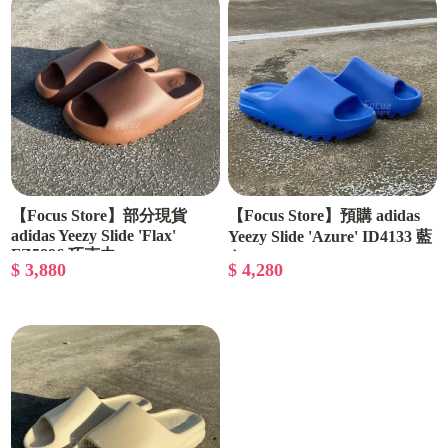
【Focus Store】部分現貨
【Focus Store】預購 adidas
adidas Yeezy Slide 'Flax'
Yeezy Slide 'Azure' ID4133 藍
FZ5896 巧克力
色
$ 3,880
$ 4,280