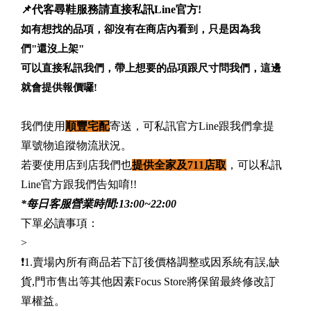
📌代客尋鞋服務請直接私訊Line官方!
如有想找的品項，卻沒有在商店內看到，只是因為我
們"還沒上架"
可以直接私訊我們，帶上想要的品項跟尺寸問我們，這邊
就會提供報價囉!
我們使用
順豐宅配
寄送，可私訊官方Line跟我們拿提
單號物追蹤物流狀況。
若要使用店到店我們也
提供全家及711店取
，可以私訊
Line官方跟我們告知唷!!
*每日客服營業時間:13:00~22:00
下單必讀事項：
>
❗️1.賣場內所有商品若下訂後價格調整或因系統有誤,缺
貨,門市售出等其他因素Focus Store將保留最終修改訂
單權益。