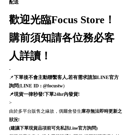
配送
歡迎光臨Focus Store！
購前須知請各位務必客
人詳讀！
-
📌
下單後不會主動聯繫客人,若有需求請加LINE官方
詢問
(
LINE ID : @focustw
)
📌現貨一律秒發!下單24hr內發貨!
>
由於多平台販售之緣故，偶爾會發生
庫存無法即時更新之
狀況!
(建議下單現貨品項前可先私訊Line官方詢問)