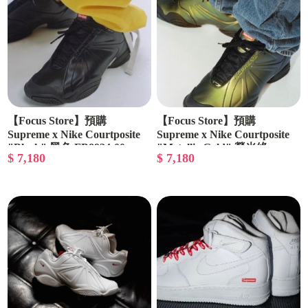
【Focus Store】預購
【Focus Store】預購
Supreme x Nike Courtposite
Supreme x Nike Courtposite
"Black" 黑色 FB8934-00
"Metallic Gold" 螢光綠
$ 7,180
$ 7,180
FB8934-700