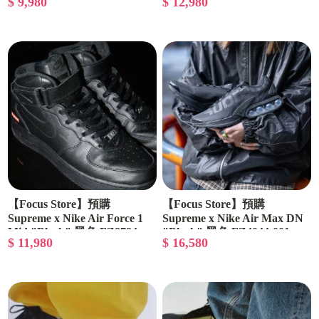
$ 9,980
$ 12,980
上海限定 CU9225-101
【Focus Store】預購
【Focus Store】預購
Supreme x Nike Air Force 1
Supreme x Nike Air Max DN
Mid "Black" 黑色 FZ8784-
"Black" 黑色 FZ4044-001
$ 11,980
$ 16,580
001