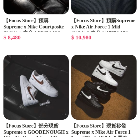
【Focus Store】預購
【Focus Store】預購Supreme
Supreme x Nike Courtposite
x Nike Air Force 1 Mid
"White" 白色 FB8934-100
"White" 白色 FZ8784-100
$ 8,480
$ 10,980
【Focus Store】部分現貨
【Focus Store】現貨秒發
Supreme x GOODENOUGH x
Supreme x Nike Air Force 1
Nike Air Force 1 Low SP
Low "Black / White" 黑白