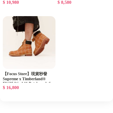
$ 10,980
$ 8,580
"White Cheetah Print" 豹紋
2025年新款 CU9225-002 /
三方聯名 空軍一號 IM3483-
CU9225-102
100
【Focus Store】現貨秒發
Supreme x Timberland®
FW25 Week11 Patchwork 6
$ 16,800
Premium Waterproof Boot 聯
名款 拼接高筒靴