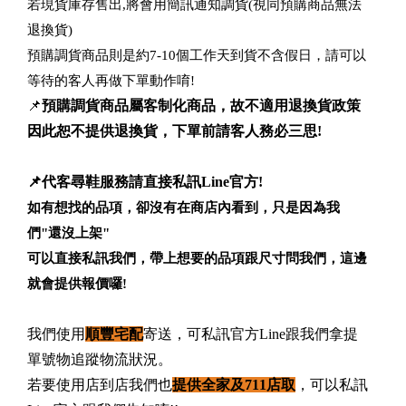
若現貨庫存售出,將會用簡訊通知調貨(視同預購商品無法
退換貨)
預購調貨商品則是約7-10個工作天到貨不含假日，請可以
等待的客人再做下單動作唷!
📌
預購調貨商品屬客制化商品，故不適用退換貨政策
因此恕不提供退換貨，下單前請客人務必三思!
📌代客尋鞋服務請直接私訊Line官方!
如有想找的品項，卻沒有在商店內看到，只是因為我
們"還沒上架"
可以直接私訊我們，帶上想要的品項跟尺寸問我們，這邊
就會提供報價囉!
我們使用
順豐宅配
寄送，可私訊官方Line跟我們拿提
單號物追蹤物流狀況。
若要使用店到店我們也
提供全家及711店取
，可以私訊