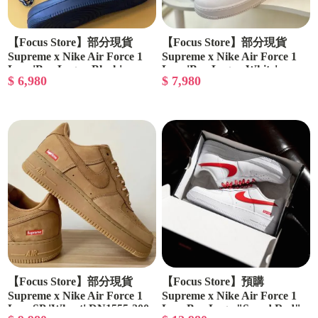
【Focus Store】部分現貨
【Focus Store】部分現貨
Supreme x Nike Air Force 1
Supreme x Nike Air Force 1
Low 'Box Logo - Black'
Low 'Box Logo - White'
$ 6,980
$ 7,980
CU9225-001
CU9225-100
【Focus Store】部分現貨
【Focus Store】預購
Supreme x Nike Air Force 1
Supreme x Nike Air Force 1
Low SP 'Wheat' DN1555-200
Low Box Logo "Speed Red"