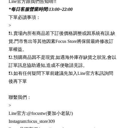
Line官方跟我們告知唷!!
*每日客服營業時間:13:00~22:00
下單必讀事項：
>
❗️1.賣場內所有商品若下訂後價格調整或因系統有誤,缺
貨,門市售出等其他因素Focus Store將保留最終修改訂
單權益。
❗️2.預購商品因不是現貨,如遇海外庫存缺貨之狀況,會以
訂單訊息協助通知,造成不便敬請見諒。
❗️3.如有任何疑問下單前建議先加入Line官方私訊詢問
後再下單
聯繫我們：
>
Line官方:@focustw(要加小老鼠!)
Instagram:focus_store309