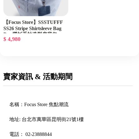
【Focus Store】SSSTUFFF
SS26 Stripe Shirtsleeve Bag
Pro 襯衫手袖造型肩背包
$ 4,980
SSS-SS26-BAG05
賣家資訊 & 活動期間
名稱：
Focus Store 焦點潮流
地址:
台北市萬華區昆明街21號1樓
電話：
02-23888844