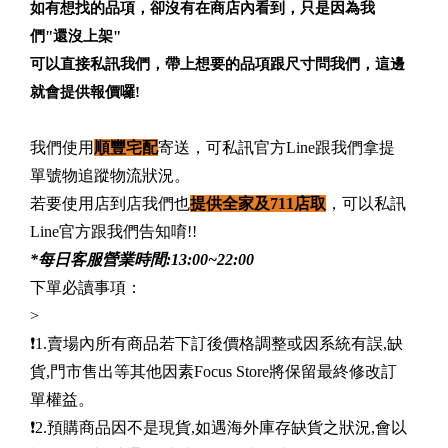
如有想找的品項，卻沒有在商店內看到，只是因為我
們"還沒上架"
可以直接私訊我們，帶上想要的品項跟尺寸問我們，這邊
就會提供報價囉!
我們使用
順豐宅配
寄送，可私訊官方Line跟我們拿提
單號物追蹤物流狀況。
若要使用店到店我們也
提供全家及711店取
，可以私訊
Line官方跟我們告知唷!!
*每日客服營業時間:13:00~22:00
下單必讀事項：
>
❗️1.賣場內所有商品若下訂後價格調整或因系統有誤,缺
貨,門市售出等其他因素Focus Store將保留最終修改訂
單權益。
❗️2.預購商品因不是現貨,如遇海外庫存缺貨之狀況,會以