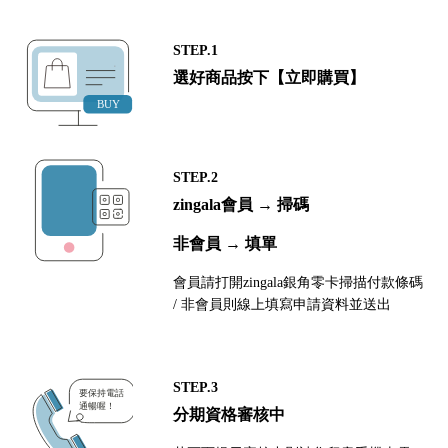
STEP.1
選好商品按下【立即購買】
STEP.2
zingala會員 → 掃碼
非會員 → 填單
會員請打開zingala銀角零卡掃描付款條碼
/ 非會員則線上填寫申請資料並送出
STEP.3
分期資格審核中