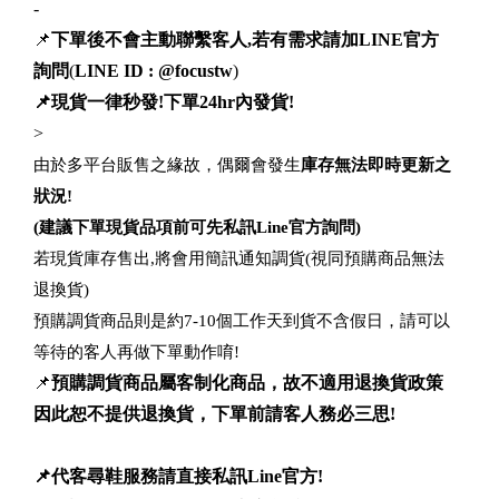
-
📌
下單後不會主動聯繫客人,若有需求請加LINE官方
詢問
(
LINE ID : @focustw
)
📌現貨一律秒發!下單24hr內發貨!
>
由於多平台販售之緣故，偶爾會發生
庫存無法即時更新之
狀況!
(建議下單現貨品項前可先私訊Line官方詢問)
若現貨庫存售出,將會用簡訊通知調貨(視同預購商品無法
退換貨)
預購調貨商品則是約7-10個工作天到貨不含假日，請可以
等待的客人再做下單動作唷!
📌
預購調貨商品屬客制化商品，故不適用退換貨政策
因此恕不提供退換貨，下單前請客人務必三思!
📌代客尋鞋服務請直接私訊Line官方!