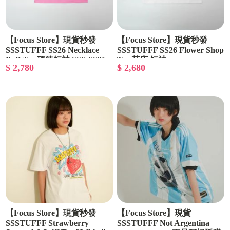
【Focus Store】現貨秒發
【Focus Store】現貨秒發
SSSTUFFF SS26 Necklace
SSSTUFFF SS26 Flower Shop
Puff Tee 項鍊短袖 SSS-SS26-
Tee 花店 短袖
$ 2,780
$ 2,680
TEE01
【Focus Store】現貨秒發
【Focus Store】現貨
SSSTUFFF Strawberry
SSSTUFFF Not Argentina