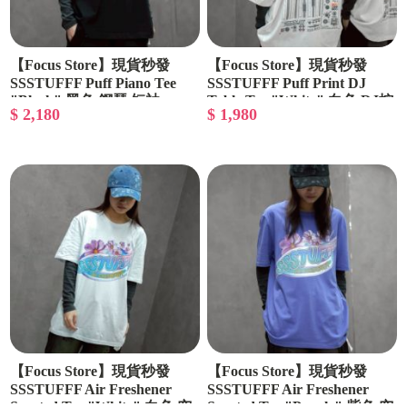
【Focus Store】現貨秒發
【Focus Store】現貨秒發
SSSTUFFF Puff Piano Tee
SSSTUFFF Puff Print DJ
"Black" 黑色 鋼琴 短袖
Table Tee "White" 白色 DJ控
$ 2,180
$ 1,980
制器 短袖
【Focus Store】現貨秒發
【Focus Store】現貨秒發
SSSTUFFF Air Freshener
SSSTUFFF Air Freshener
Scented Tee "White" 白色 空
Scented Tee "Purple" 紫色 空