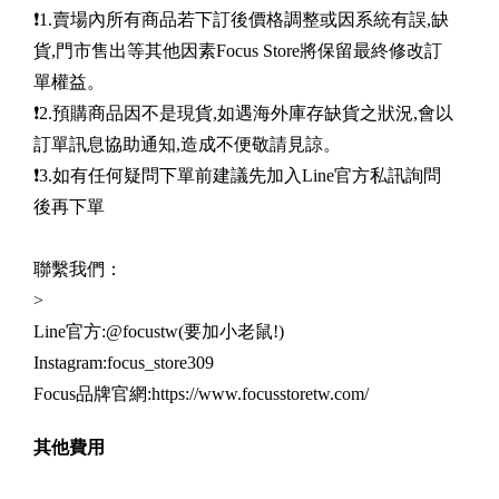
❗️1.賣場內所有商品若下訂後價格調整或因系統有誤,缺
貨,門市售出等其他因素Focus Store將保留最終修改訂
單權益。
❗️2.預購商品因不是現貨,如遇海外庫存缺貨之狀況,會以
訂單訊息協助通知,造成不便敬請見諒。
❗️3.如有任何疑問下單前建議先加入Line官方私訊詢問
後再下單
聯繫我們：
>
Line官方:@focustw(要加小老鼠!)
Instagram:focus_store309
Focus品牌官網:https://www.focusstoretw.com/
其他費用