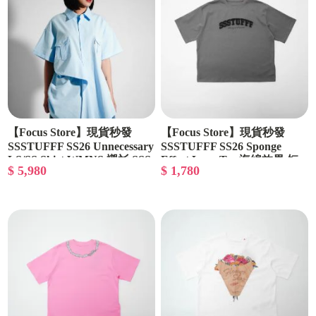
【Focus Store】現貨秒發
【Focus Store】現貨秒發
SSSTUFFF SS26 Unnecessary
SSSTUFFF SS26 Sponge
LS/SS Shirt WMNS 襯衫 SSS-
Effect Logo Tee 海綿效果 短
$ 5,980
$ 1,780
SS26-SHT03-X2
袖 SSS-SS26-TEEB04