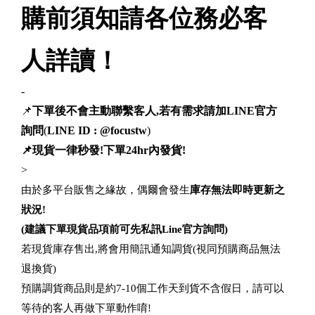
購前須知請各位務必客
人詳讀！
-
📌
下單後不會主動聯繫客人,若有需求請加LINE官方
詢問
(
LINE ID : @focustw
)
📌現貨一律秒發!下單24hr內發貨!
>
由於多平台販售之緣故，偶爾會發生
庫存無法即時更新之
狀況!
(建議下單現貨品項前可先私訊Line官方詢問)
若現貨庫存售出,將會用簡訊通知調貨(視同預購商品無法
退換貨)
預購調貨商品則是約7-10個工作天到貨不含假日，請可以
等待的客人再做下單動作唷!