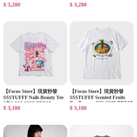
$ 3,280
$ 3,280
濾短T
濾短T
【Focus Store】現貨秒發
【Focus Store】現貨秒發
SSSTUFFF Nails Beauty Tee
SSSTUFFF Scented Fruits
Tee Banana SSS-SS25-TEE17
''白'' SSS-SS25-TEE15
$ 3,180
$ 3,180