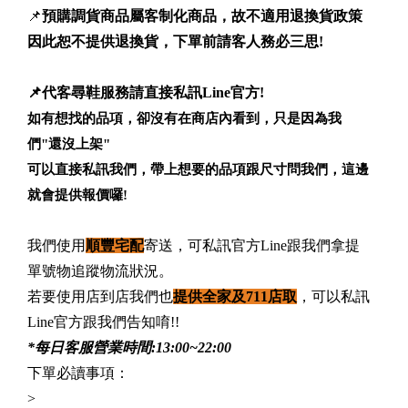
📌
預購調貨商品屬客制化商品，故不適用退換貨政策
因此恕不提供退換貨，下單前請客人務必三思!
📌代客尋鞋服務請直接私訊Line官方!
如有想找的品項，卻沒有在商店內看到，只是因為我
們"還沒上架"
可以直接私訊我們，帶上想要的品項跟尺寸問我們，這邊
就會提供報價囉!
我們使用
順豐宅配
寄送，可私訊官方Line跟我們拿提
單號物追蹤物流狀況。
若要使用店到店我們也
提供全家及711店取
，可以私訊
Line官方跟我們告知唷!!
*每日客服營業時間:13:00~22:00
下單必讀事項：
>