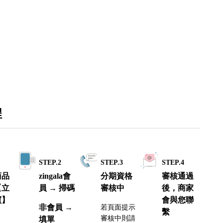
程
1
STEP.2
STEP.3
STEP.4
商品
zingala會
分期資格
審核通過
【立
員 → 掃碼
審核中
後，商家
買】
會與您聯
非會員 →
若頁面提示
繫
審核中則請
填單