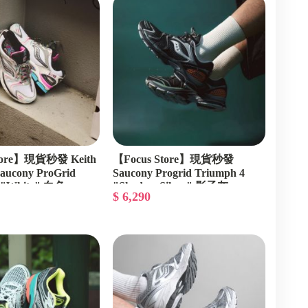
New Balance 1000
Nike Air Force 1
Adidas x Clot 限量聯名系列
MMY Wayne OG Air Force
Supreme 包包 / 背包
頭
Nike Air Max 系列
Adidas x JJJJound 限量聯名
Supreme 配件
系列
MMY Charles OG 帆布平頭
Adidas Originals Superstar
Asics Gel-kayano 14
Asics Gel-Nimbus
Asics x JJJJound 限量聯名系
tore】現貨秒發 Keith
【Focus Store】現貨秒發
列
Saucony ProGrid
Saucony Progrid Triumph 4
4 "White" 白色
"Shadow Silver" 影子灰
$ 6,290
S70937-1
SSSTUFFF 短袖
SSSTUFFF 長袖 / 帽T