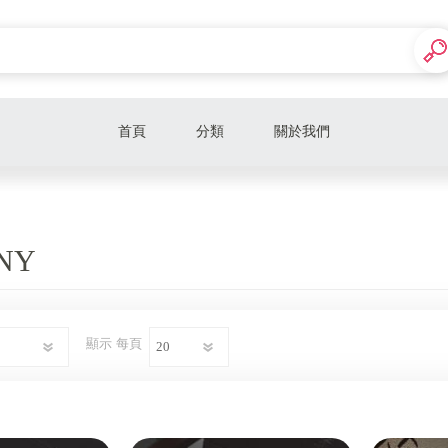
首頁
分類
關於我們
Supreme
Hamcus
NY
Maison Mihara Yasuhiro (MMY)
Nike
顯示
每頁
New Balance
Adidas
Salomon