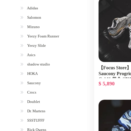
Adidas
Salomon
Mizuno
Yeezy Foam Runner
Yeezy Slide
Asics
shadow studio
【Focus Sto
Saucony Progri
HOKA
Gold" 銀金 S707
Saucony
$ 5,890
Crocs
Doublet
Dr. Martens
SSSTUFFF
Rick Owens