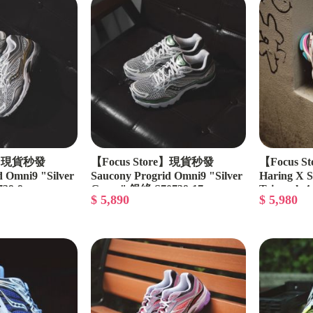
Mizuno
Yeezy Foam Runner
Yeezy Slide
Asics
shadow studio
HOKA
re】現貨秒發
【Focus Store】現貨秒發
【Focus S
d Omni9 "Silver
Saucony Progrid Omni9 "Silver
Haring X 
Saucony
39-9
Green" 銀綠 S70739-17
Triumph 
$ 5,890
$ 5,980
Crocs
S70974-1
Doublet
Dr. Martens
SSSTUFFF
Rick Owens