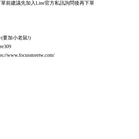
問下單前建議先加入Line官方私訊詢問後再下單
stw(要加小老鼠!)
ore309
//www.focusstoretw.com/