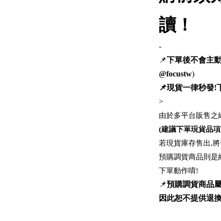
讀！
-
📌
下單後不會主動
@focustw
)
📌現貨一律秒發!下
>
由於多平台販售之
(建議下單現貨品項
若現貨庫存售出,將
預購調貨商品則是
下單動作唷!
📌
預購調貨商品
因此恕不提供退換