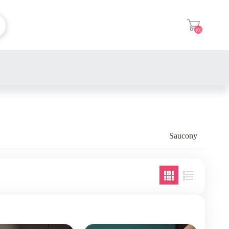
(0)
登入
Supreme 短T
Hamcus 外套
Supreme 長袖 / 帽T
Saucony
MMY Blakey OG 貝殼頭
Hamcus 帽T
Supreme 帽子
Nike Dunk Low
MMY Peterson OG 平頭
Hamcus 衛衣
Supreme 外套
Nike Air Jordan
New Balance 1906L
MMY Peterson 23 平頭溶解
Hamcus 短袖
Supreme 襯衫
Nike Kobe
Adidas XLG Runner
New Balance x JJJJound 限
MMY Hank OG 溶解頭
Hamcus 短褲
Supreme 褲子
量聯名系列
Nike Sacai
Adidas XLG MTW
MMY Baker OG Vans 頭
Hamcus 長褲
Supreme 鞋子