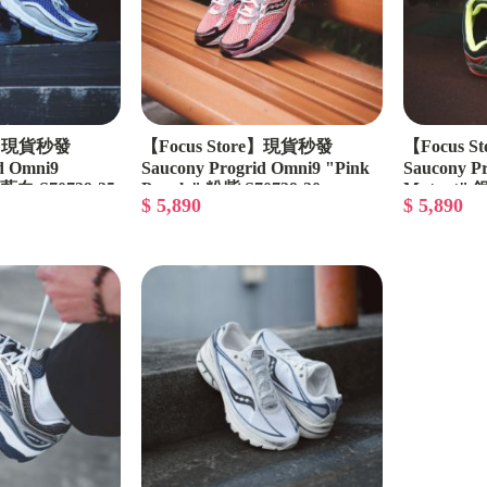
Thug Club
Converse
ESSENTIALS
re】現貨秒發
【Focus Store】現貨秒發
【Focus 
Human made
d Omni9
Saucony Progrid Omni9 "Pink
Saucony Pr
" 藍白 S70739-25
Purple" 粉紫 S70739-30
Mutant" 銀
Drew House
$ 5,890
$ 5,890
Nautica
限量聯名專區
Ego Fetch
Xvessel
Puma
Reebok