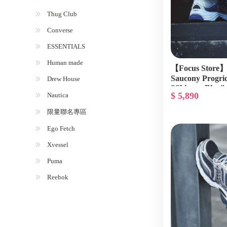
Thug Club
Converse
ESSENTIALS
Human made
【Focus Sto
Saucony Progri
Drew House
"Skipper Blue
$ 5,890
Nautica
限量聯名專區
Ego Fetch
Xvessel
Puma
Reebok