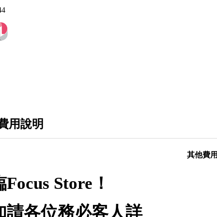
44
費用說明
其他費
ocus Store！
知請各位務必客人詳