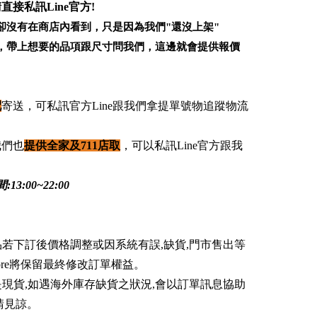
直接私訊Line官方!
卻沒有在商店內看到，只是因為我們"還沒上架"
，帶上想要的品項跟尺寸問我們，這邊就會提供報價
配
寄送，可私訊官方Line跟我們拿提單號物追蹤物流
我們也
提供全家及711店取
，可以私訊Line官方跟我
3:00~22:00
商品若下訂後價格調整或因系統有誤,缺貨,門市售出等
Store將保留最終修改訂單權益。
不是現貨,如遇海外庫存缺貨之狀況,會以訂單訊息協助
請見諒。