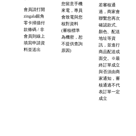
您留意手機
若審核通
會員請打開
來電，專員
過，商家會
zingala銀角
會致電與您
聯繫您再次
零卡掃描付
核對資料
確認款式、
款條碼 / 非
(審核標準
顏色、配送
會員則線上
為機密，恕
地址等資
填寫申請資
不提供查詢
訊，並進行
料並送出
原因)
商品配送或
面交。※最
終訂單成立
與否須由商
家通知，審
核通過不代
表訂單一定
成立