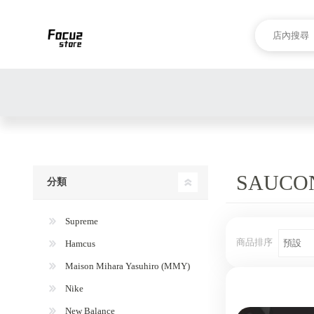
SAUCO
分類
Supreme
商品排序
Hamcus
Maison Mihara Yasuhiro (MMY)
Nike
New Balance