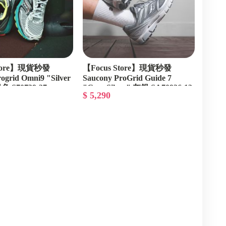
SSSTUFFF 帽子
SSSTUFFF 外套
SSSTUFFF 褲子
Store】現貨秒發
【Focus Store】現貨秒發
ogrid Omni9 "Silver
Saucony ProGrid Guide 7
SSSTUFFF 配件
色 S70739-27
"Grey Silver" 灰銀 SA70936-12
$ 5,290