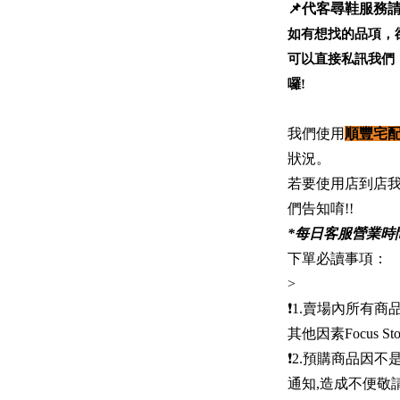
📌代客尋鞋服務請
如有想找的品項，
可以直接私訊我們
囉!
我們使用
順豐宅
狀況。
若要使用店到店
們告知唷!!
*每日客服營業時間:1
下單必讀事項：
>
❗️1.賣場內所有
其他因素Focus 
❗️2.預購商品因
通知,造成不便敬