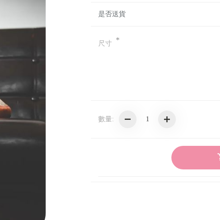
Mizuno
是否送貨
Yeezy Foam Runner
*
尺寸
Yeezy Slide
Asics
shadow studio
HOKA
數量:
Saucony
Crocs
Doublet
Dr. Martens
SSSTUFFF
Rick Owens