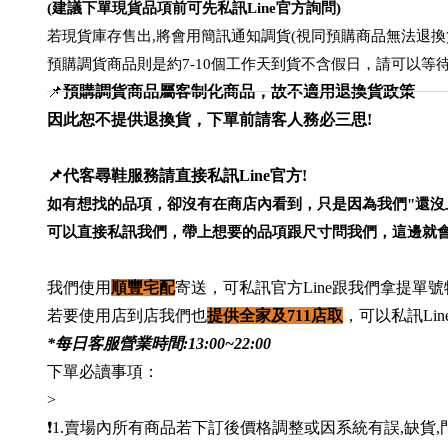
(建議下單現貨品項前可先私訊Line官方詢問)
若現貨庫存售出,將會用簡訊通知調貨(視同預購商品無法退換
預購調貨商品則是約7-10個工作天到貨不含假日，請可以等
📌
預購調貨商品屬客制化商品，故不適用退換貨政策
因此恕不提供退換貨，下單前請客人務必三思!
📌代客尋鞋服務請直接私訊Line官方!
如有想找的品項，卻沒有在商店內看到，只是因為我們"還沒
可以直接私訊我們，帶上想要的品項跟尺寸問我們，這邊就會
我們使用
順豐宅配
寄送，可私訊官方Line跟我們拿提單
若要使用店到店我們也
提供全家及711店取
，可以私訊Lin
*每日客服營業時間:13:00~22:00
下單必讀事項：
>
❗️1.賣場內所有商品若下訂後價格調整或因系統有誤,缺貨,門市售