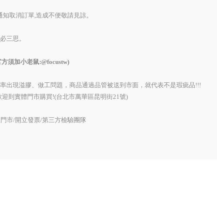
訊通知取消訂單,造成不便敬請見諒。
務必三思。
e官方須加小老鼠:@focustw)
機率出現溢膠、做工問題，商品通過品管被送到市面，就代表不是瑕疵品!!!
迎到實體門市購買!(台北市萬華區昆明街21號)
門市/開立發票/第三方檢驗團隊