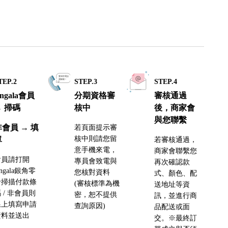
TEP.2
STEP.3
STEP.4
ingala會員
分期資格審
審核通過
→ 掃碼
核中
後，商家會
與您聯繫
非會員 → 填
若頁面提示審
核中則請您留
單
若審核通過，
意手機來電，
商家會聯繫您
會員請打開
專員會致電與
再次確認款
ingala銀角零
您核對資料
式、顏色、配
卡掃描付款條
(審核標準為機
送地址等資
 / 非會員則
密，恕不提供
訊，並進行商
線上填寫申請
查詢原因)
品配送或面
資料並送出
交。※最終訂