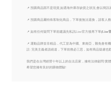
📌.預購商品因不是現貨,如遇海外庫存缺貨之狀況,會以簡
📌.預購商品屬特殊客制化商品，下單後無法退換，請客人
📌.如有任何疑問下單前建議先私訊Line官方後再下單
(Lin
📌.運動品牌並非精品，代工皆為中國、東南亞，難免會有
註: 完美主義者請繞道，下單前務必三思，如有商品疑慮也歡
我們是在台灣經營十年以上的合法店家，擁有法律顧問/實體
希望您擁有良好的購物體驗!