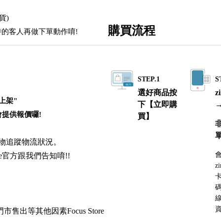
貨)
購買流程
待的客人再做下單動作唷!
STEP.1
S
選好商品按
z
上架"
下【立即購
提供報價囉!
買】
號物追蹤物流狀況。
e官方跟我們告知唷!!
z
碼
出等其他因素Focus Store