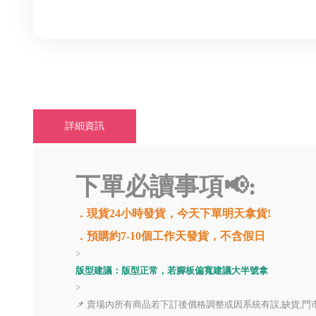
詳細資訊
下單必讀事項📢:
．現貨24小時發貨，今天下單明天拿貨!
．預購約7-10個工作天發貨，不含假日
>
版型建議：版型正常，若腳板偏寬建議大半號拿
>
📌.賣場內所有商品若下訂後價格調整或因系統有誤,缺貨,門市售