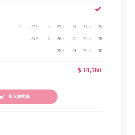
New Balance 1000
Nike Air Force 1
Adidas x Clot 限量聯名系列
MMY Wayne OG Air Force
Supreme 包包 / 背包
頭
Nike Air Max 系列
Adidas x JJJJound 限量聯名
Supreme 配件
系列
22
22.5
23
23.5
24
24.5
25
MMY Charles OG 帆布平頭
Adidas Originals Superstar
25.5
26
26.5
27
27.5
28
Asics Gel-kayano 14
28.5
29
29.5
30
Asics Gel-Nimbus
Asics x JJJJound 限量聯名系
$ 10,580
列
加入購物車
SSSTUFFF 短袖
SSSTUFFF 長袖 / 帽T