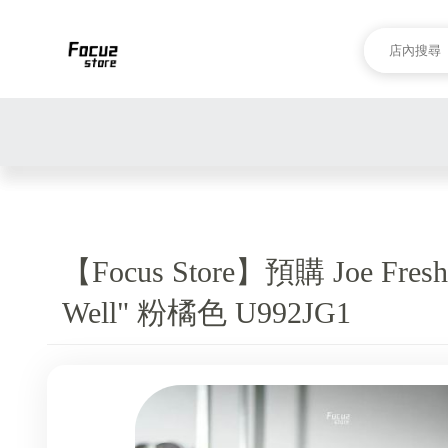
【Focus Store】預購 Joe Freshg
Well" 粉橘色 U992JG1