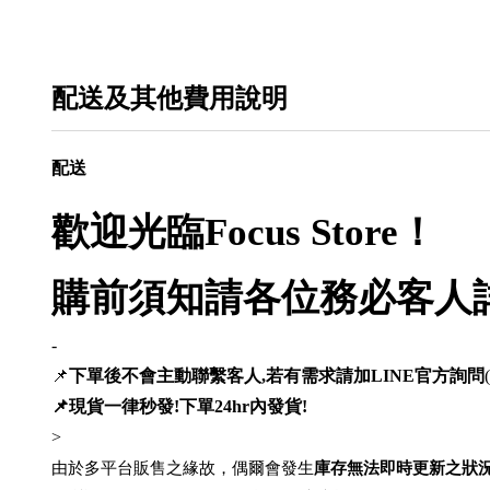
配送及其他費用說明
配送
歡迎光臨Focus Store！
購前須知請各位務必客人
-
📌
下單後不會主動聯繫客人,若有需求請加LINE官方詢問
(
📌現貨一律秒發!下單24hr內發貨!
>
由於多平台販售之緣故，偶爾會發生
庫存無法即時更新之狀況