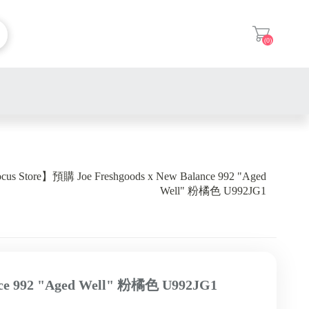
(0)
登入
Supreme 短T
Hamcus 外套
Supreme 長袖 / 帽T
us Store】預購 Joe Freshgoods x New Balance 992 "Aged
Well" 粉橘色 U992JG1
MMY Blakey OG 貝殼頭
Hamcus 帽T
Supreme 帽子
Nike Dunk Low
MMY Peterson OG 平頭
Hamcus 衛衣
Supreme 外套
Nike Air Jordan
New Balance 1906L
MMY Peterson 23 平頭溶解
Hamcus 短袖
Supreme 襯衫
Nike Kobe
Adidas XLG Runner
New Balance x JJJJound 限
MMY Hank OG 溶解頭
Hamcus 短褲
Supreme 褲子
ance 992 "Aged Well" 粉橘色 U992JG1
量聯名系列
Nike Sacai
Adidas XLG MTW
MMY Baker OG Vans 頭
Hamcus 長褲
Supreme 鞋子