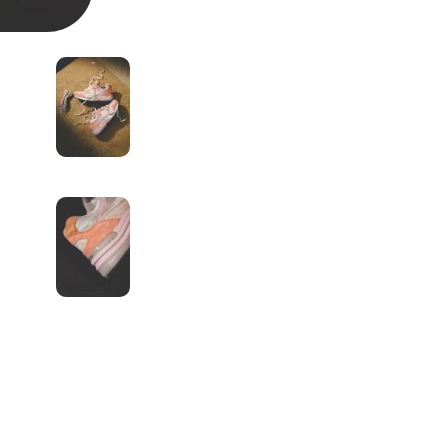
Thug Club
Converse
ESSENTIALS
Human made
Drew House
Nautica
限量聯名專區
Ego Fetch
Xvessel
Puma
Reebok