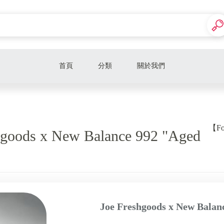
首頁
分類
關於我們
Supreme
Hamcus
【Foc
oods x New Balance 992 "Aged
Maison Mihara Yasuhiro (MMY)
Nike
New Balance
Adidas
Joe Freshgoods x New Bal
Salomon