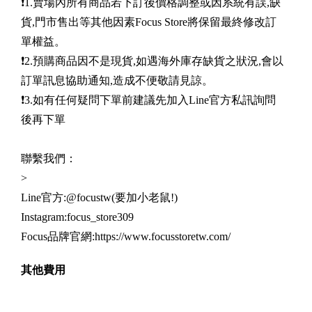
❗️1.賣場內所有商品若下訂後價格調整或因系統有誤,缺
貨,門市售出等其他因素Focus Store將保留最終修改訂
單權益。
❗️2.預購商品因不是現貨,如遇海外庫存缺貨之狀況,會以
訂單訊息協助通知,造成不便敬請見諒。
❗️3.如有任何疑問下單前建議先加入Line官方私訊詢問
後再下單
聯繫我們：
>
Line官方:@focustw(要加小老鼠!)
Instagram:focus_store309
Focus品牌官網:https://www.focusstoretw.com/
其他費用