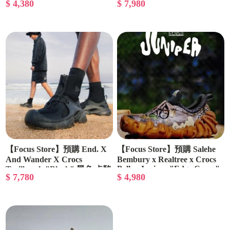
$ 4,380
$ 7,980
【Focus Store】預購 End. X
【Focus Store】預購 Salehe
And Wander X Crocs
Bembury x Realtree x Crocs
Pollex Juniper "Edge Camo"
Trailbreak "Black" 黑色 卡駱
$ 7,780
$ 4,980
迷彩 208694-90H
馳 211180-001