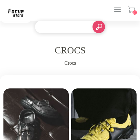
(0)
登入
CROCS
Crocs