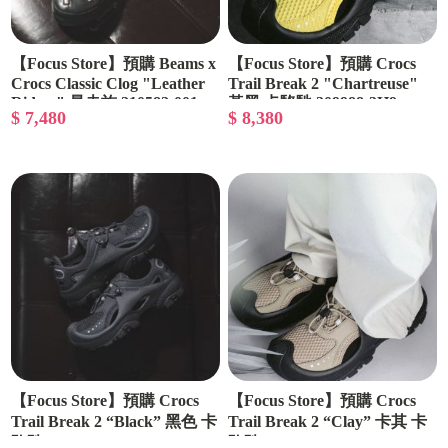
【Focus Store】預購 Beams x
【Focus Store】預購 Crocs
Crocs Classic Clog "Leather
Trail Break 2 "Chartreuse"
Riders" 暴走族 210582-001
黃黑 卡駱馳 209988-3H9
$ 7,480
$ 8,380
【Focus Store】預購 Crocs
【Focus Store】預購 Crocs
Trail Break 2 “Black” 黑色 卡
Trail Break 2 “Clay” 卡其 卡
駱馳 209988-060
駱馳 209988-0Y8