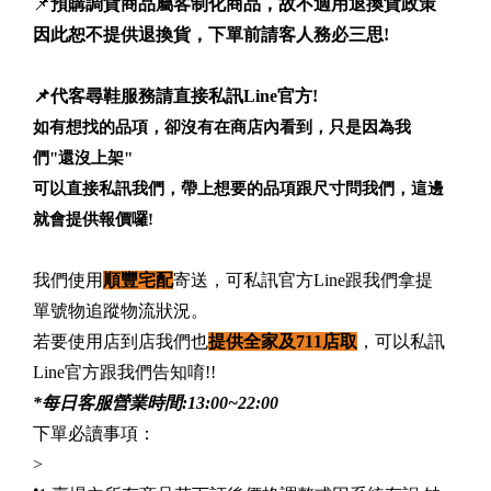
📌
預購調貨商品屬客制化商品，故不適用退換貨政策
因此恕不提供退換貨，下單前請客人務必三思!
📌代客尋鞋服務請直接私訊Line官方!
如有想找的品項，卻沒有在商店內看到，只是因為我
們"還沒上架"
可以直接私訊我們，帶上想要的品項跟尺寸問我們，這邊
就會提供報價囉!
我們使用
順豐宅配
寄送，可私訊官方Line跟我們拿提
單號物追蹤物流狀況。
若要使用店到店我們也
提供全家及711店取
，可以私訊
Line官方跟我們告知唷!!
*每日客服營業時間:13:00~22:00
下單必讀事項：
>