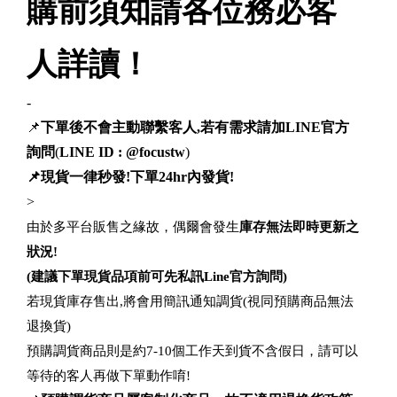
購前須知請各位務必客
人詳讀！
-
📌
下單後不會主動聯繫客人,若有需求請加LINE官方
詢問
(
LINE ID : @focustw
)
📌現貨一律秒發!下單24hr內發貨!
>
由於多平台販售之緣故，偶爾會發生
庫存無法即時更新之
狀況!
(建議下單現貨品項前可先私訊Line官方詢問)
若現貨庫存售出,將會用簡訊通知調貨(視同預購商品無法
退換貨)
預購調貨商品則是約7-10個工作天到貨不含假日，請可以
等待的客人再做下單動作唷!