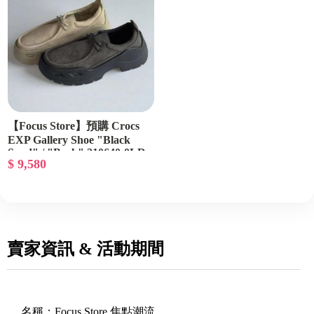
【Focus Store】預購 Crocs
EXP Gallery Shoe "Black
Sand" / "Bark" 210640-0LD
$ 9,580
210640-0IP
賣家資訊 & 活動期間
名稱：
Focus Store 焦點潮流