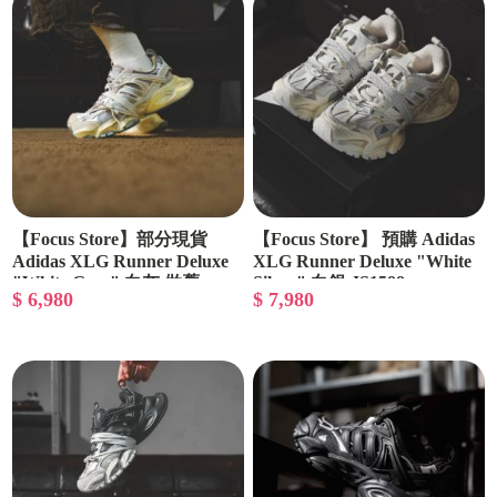
【Focus Store】部分現貨
【Focus Store】 預購 Adidas
Adidas XLG Runner Deluxe
XLG Runner Deluxe "White
"White Grey" 白灰 做舊
Silver" 白銀 JS1588
$ 6,980
$ 7,980
JR9631