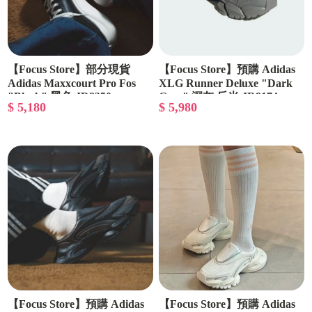
【Focus Store】部分現貨
【Focus Store】預購 Adidas
Adidas Maxxcourt Pro Fos
XLG Runner Deluxe "Dark
"Black" 黑色 JR8350
Grey" 深灰 反光 JR9174
$ 5,180
$ 5,980
【Focus Store】預購 Adidas
【Focus Store】預購 Adidas