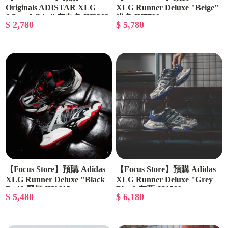
Originals ADISTAR XLG
XLG Runner Deluxe "Beige"
"Grey White" 灰白色 IH3382
米色 IH7799
$ 2,780
$ 5,780
【Focus Store】預購 Adidas
【Focus Store】預購 Adidas
XLG Runner Deluxe "Black
XLG Runner Deluxe "Grey
Red" 黑紅 IH0615
Blue" 灰藍 JS1589
$ 5,480
$ 6,180