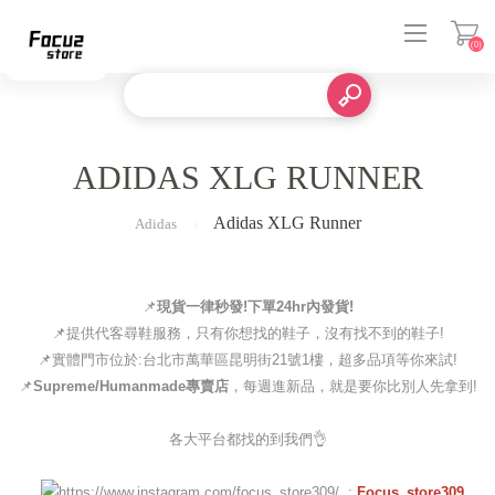
(0)
登入
ADIDAS XLG RUNNER
Adidas XLG Runner
Adidas
📌
現貨一律秒發!下單24hr內發貨!
📌提供代客尋鞋服務，只有你想找的鞋子，沒有找不到的鞋子!
📌實體門市位於:台北市萬華區昆明街21號1樓，超多品項等你來試!
📌
Supreme/Humanmade專賣店
，每週進新品，就是要你比別人先拿到!
各大平台都找的到我們👌
:
Focus_store309