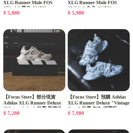
XLG Runner Mule FOS
XLG Runner Mule FOS
"Black" 黑色 JS4529
"White" 白色 JS4590
$ 5,880
$ 5,980
【Focus Store】部分現貨
【Focus Store】預購 Adidas
Adidas XLG Runner Deluxe
XLG Runner Deluxe "Vintage
"Vintage beige" 做舊 香檳米
Grey" 做舊 灰白 綁帶版
$ 7,280
$ 7,980
JR9633
色 綁帶版 JR9632