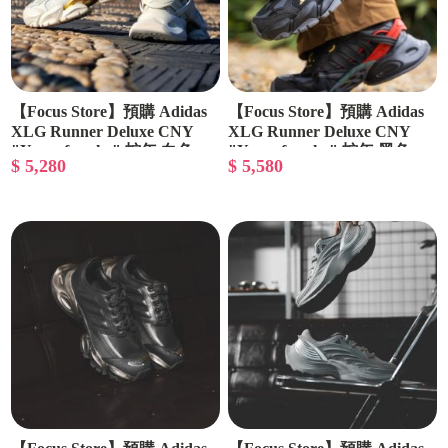
【Focus Store】預購 Adidas
【Focus Store】預購 Adidas
XLG Runner Deluxe CNY
XLG Runner Deluxe CNY
"Year of snake" 蛇年 白色
"Year of snake" 蛇年 黑色
$ 5,280
$ 5,580
JQ2973
JQ2974