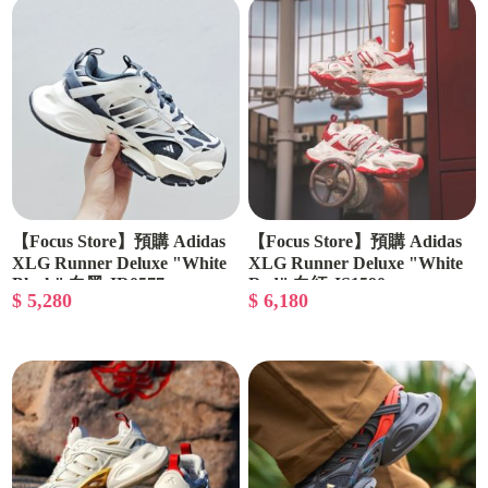
【Focus Store】預購 Adidas
【Focus Store】預購 Adidas
XLG Runner Deluxe "White
XLG Runner Deluxe "White
Black" 白黑 JR0577
Red" 白紅 JS1590
$ 5,280
$ 6,180