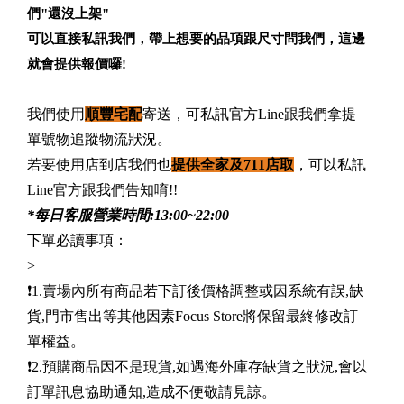
們"還沒上架"
可以直接私訊我們，帶上想要的品項跟尺寸問我們，這邊
就會提供報價囉!
我們使用
順豐宅配
寄送，可私訊官方Line跟我們拿提
單號物追蹤物流狀況。
若要使用店到店我們也
提供全家及711店取
，可以私訊
Line官方跟我們告知唷!!
*每日客服營業時間:13:00~22:00
下單必讀事項：
>
❗️1.賣場內所有商品若下訂後價格調整或因系統有誤,缺
貨,門市售出等其他因素Focus Store將保留最終修改訂
單權益。
❗️2.預購商品因不是現貨,如遇海外庫存缺貨之狀況,會以
訂單訊息協助通知,造成不便敬請見諒。