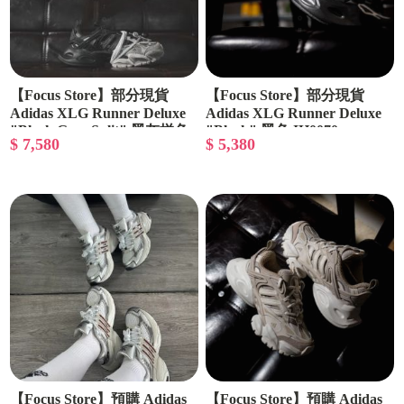
【Focus Store】部分現貨
【Focus Store】部分現貨
Adidas XLG Runner Deluxe
Adidas XLG Runner Deluxe
"Black Grey Split" 黑灰拼色
"Black" 黑色 IH0070
$ 7,580
$ 5,380
JR0861
【Focus Store】預購 Adidas
【Focus Store】預購 Adidas