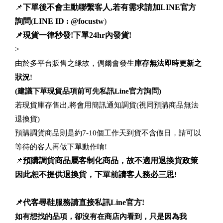
📌
下單後不會主動聯繫客人,若有需求請加LINE官方
詢問
(
LINE ID : @focustw
)
📌現貨一律秒發!下單24hr內發貨!
>
由於多平台販售之緣故，偶爾會發生
庫存無法即時更新之
狀況!
(建議下單現貨品項前可先私訊Line官方詢問)
若現貨庫存售出,將會用簡訊通知調貨(視同預購商品無法
退換貨)
預購調貨商品則是約7-10個工作天到貨不含假日，請可以
等待的客人再做下單動作唷!
📌
預購調貨商品屬客制化商品，故不適用退換貨政策
因此恕不提供退換貨，下單前請客人務必三思!
📌代客尋鞋服務請直接私訊Line官方!
如有想找的品項，卻沒有在商店內看到，只是因為我