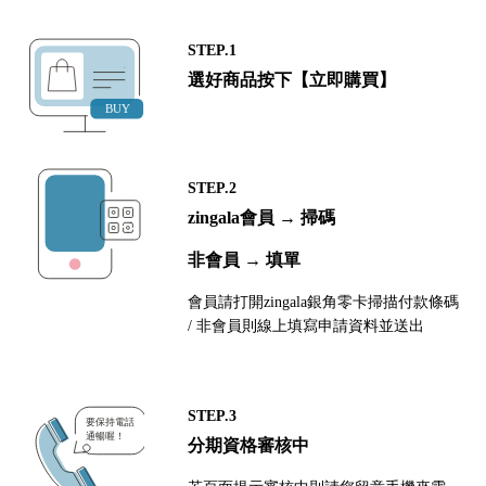
STEP.1
選好商品按下【立即購買】
STEP.2
zingala會員 → 掃碼
非會員 → 填單
會員請打開zingala銀角零卡掃描付款條碼
/ 非會員則線上填寫申請資料並送出
STEP.3
分期資格審核中