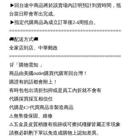
▶️回台途中商品將於該賣場內註明預計到貨時間，抵
台當日即會寄出完成。
▶️指定代購商品為成立訂單後2-4周抵台。
=========================================
🚚配送方式🚚
全家店到店、中華郵政
=========================================
🛒「購物需知 」
商品由美國outlet購買代購寄回台灣！
購證有的話都會附上！
有時包包出清折扣抑或是員工內折就不會有
代購採買採互相信任
代購是👉代買商品非製造商品
⚠️無售後保固、維修
⚠️五金及皮質稍微有痕跡或可擦拭殘膠皆屬正常現象
請務必斟酌下單以免造成購物上認知差異。