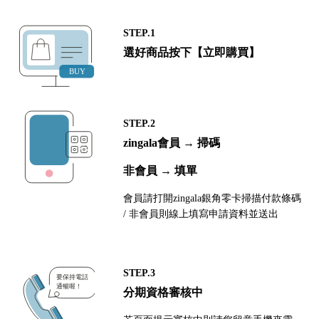
STEP.1
選好商品按下【立即購買】
STEP.2
zingala會員 → 掃碼
非會員 → 填單
會員請打開zingala銀角零卡掃描付款條碼
/ 非會員則線上填寫申請資料並送出
STEP.3
分期資格審核中