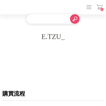
(0)
登入
E.TZU_
購買流程