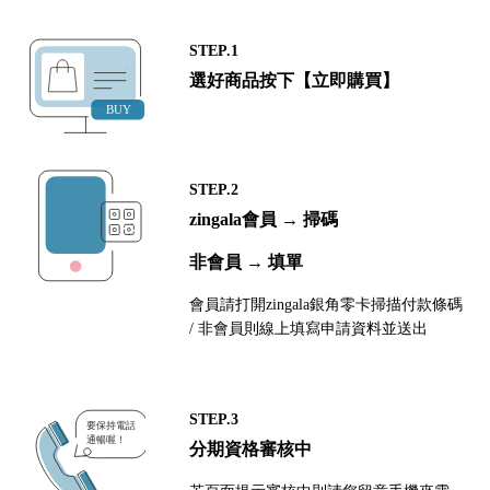
STEP.1
選好商品按下【立即購買】
STEP.2
zingala會員 → 掃碼
非會員 → 填單
會員請打開zingala銀角零卡掃描付款條碼
/ 非會員則線上填寫申請資料並送出
STEP.3
分期資格審核中