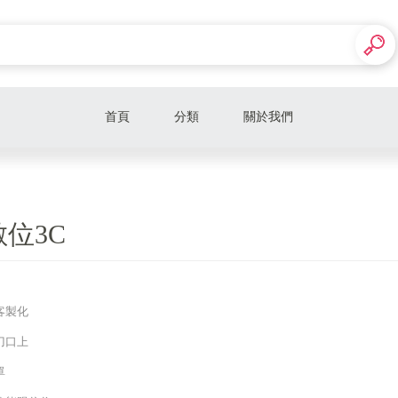
首頁
分類
關於我們
位3C
客製化
刀口上
單