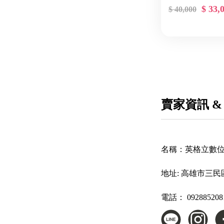
$ 33,
$ 40,000
賣家資訊 &
名稱：
英格立數位
地址:
高雄市三民區
電話：
092885208