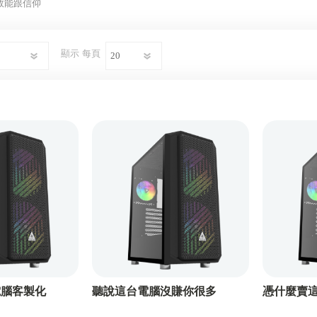
效能跟信仰
顯示
每頁
電腦客製化
聽說這台電腦沒賺你很多
憑什麼賣