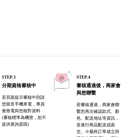
STEP.3
STEP.4
分期資格審核中
審核通過後，商家會
與您聯繫
若頁面提示審核中則請
您留意手機來電，專員
若審核通過，商家會聯
會致電與您核對資料
繫您再次確認款式、顏
(審核標準為機密，恕不
色、配送地址等資訊，
提供查詢原因)
並進行商品配送或面
交。※最終訂單成立與