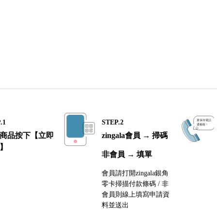
.1
STEP.2
商品按下【立即
zingala會員 → 掃碼
】
非會員 → 填單
會員請打開zingala銀角
零卡掃描付款條碼 / 非
會員則線上填寫申請資
料並送出