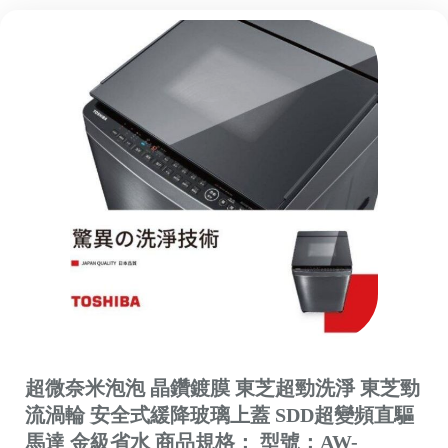
超微奈米泡泡 晶鑽鍍膜 東芝超勁洗淨 東芝勁
流渦輪 安全式緩降玻璃上蓋 SDD超變頻直驅
馬達 金級省水 商品規格： 型號：AW-