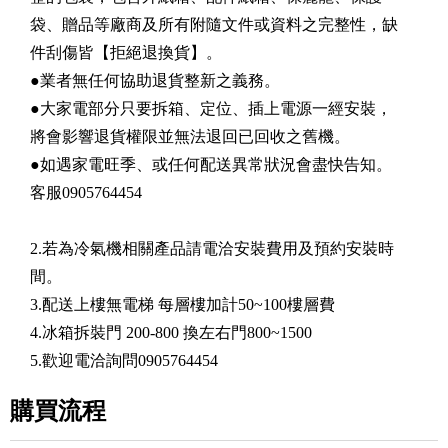
袋、贈品等廠商及所有附隨文件或資料之完整性，缺
件刮傷皆【拒絕退換貨】。
●業者無任何協助退貨整新之義務。
●大家電部分只要拆箱、定位、插上電源一經安裝，
將會影響退貨權限並無法退回已回收之舊機。
●如遇家電旺季、或任何配送異常狀況會盡快告知。
客服0905764454
2.若為冷氣機相關產品請電洽安裝費用及預約安裝時
間。
3.配送上樓無電梯 每層樓加計50~100樓層費
4.冰箱拆裝門 200-800 換左右門800~1500
5.歡迎電洽詢問0905764454
購買流程