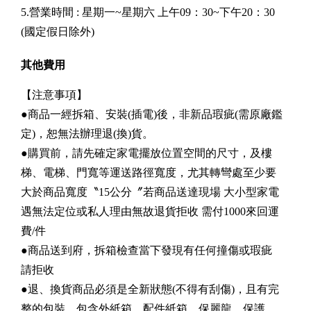
5.營業時間 : 星期一~星期六 上午09：30~下午20：30
(國定假日除外)
其他費用
【注意事項】
●商品一經拆箱、安裝(插電)後，非新品瑕疵(需原廠鑑
定)，恕無法辦理退(換)貨。
●購買前，請先確定家電擺放位置空間的尺寸，及樓
梯、電梯、門寬等運送路徑寬度，尤其轉彎處至少要
大於商品寬度〝15公分〞若商品送達現場 大小型家電
遇無法定位或私人理由無故退貨拒收 需付1000來回運
費/件
●商品送到府，拆箱檢查當下發現有任何撞傷或瑕疵
請拒收
●退、換貨商品必須是全新狀態(不得有刮傷)，且有完
整的包裝，包含外紙箱、配件紙箱、保麗龍、保護