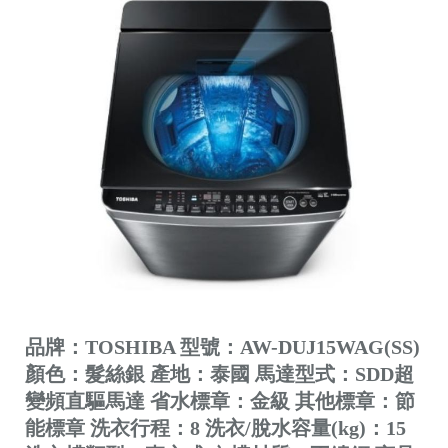
品牌：TOSHIBA 型號：AW-DUJ15WAG(SS)
顏色：髮絲銀 產地：泰國 馬達型式：SDD超
變頻直驅馬達 省水標章：金級 其他標章：節
能標章 洗衣行程：8 洗衣/脫水容量(kg)：15