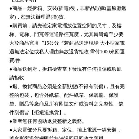
●商品一經拆箱、安裝(插電)後，非新品瑕疵(需原廠鑑
定)，恕無法辦理退(換)貨。
●購買前，請先確定家電擺放位置空間的尺寸，及樓
梯、電梯、門寬等運送路徑寬度，尤其轉彎處至少要
大於商品寬度〝15公分〞若商品送達現場 大小型家電
遇無法定位或私人理由無故退貨拒收 需付1000來回運
費/件
●商品送到府，拆箱檢查當下發現有任何撞傷或瑕疵
請拒收
●退、換貨商品必須是全新狀態(不得有刮傷)，且有完
整的包裝，包含外紙箱、配件紙箱、保麗龍、保護
袋、贈品等廠商及所有附隨文件或資料之完整性，缺
件刮傷皆【拒絕退換貨】。
●業者無任何協助退貨整新之義務。
●大家電部分只要拆箱、定位、插上電源一經安裝，
將會影響退貨權限並無法退回已回收之舊機。