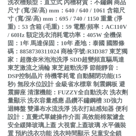
洗衣槽類型：直立式 內槽材質：不鏽鋼 商品
尺寸 (寬/深/高) mm：640 / 640 / 1061 含箱尺
寸 (寬/深/高) mm：695 / 740 / 1150 重量 (淨
重)：53 含箱 (毛重)：59 電壓/頻率：AC110V
/ 60Hz 額定洗衣消耗電功率：405W 全機保
固：1年 馬達保固：10年 產地：泰國 國際條
碼：8858730311024 商檢字號:R3D387 東芝獨
家：超微奈米泡泡洗淨 SDD超變頻直驅馬達
東芝激流之渦輪 東芝超勁洗淨 節能靜音：
DSP控制晶片 待機零耗電 自動關閉功能(15
秒) 無段水位設計 金級省水標章 制震鋼板 避
震腳座 清潔機能：FUZZY全自動洗衣 洗衣劑
量顯示 洗衣容量感應 晶鑽不鏽鋼槽 3D強力
迴轉盤 雙瀑布水流洗淨 洗衣打結感知器 便利
設計：直覺式單鍵操作介面 高效能棉絮濾盒
安全緩降玻璃上蓋 大視窗上蓋玻璃 水平儀裝
置 預約洗衣功能 洗衣時間顯示 兒童安全鎖