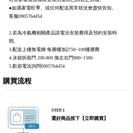
●如遇家電旺季、或任何配送異常狀況會盡快告知。
客服0905764454
2.若為冷氣機相關產品請電洽安裝費用及預約安裝時
間。
3.配送上樓無電梯 每層樓加計50~100樓層費
4.冰箱拆裝門 200-800 換左右門800~1500
5.歡迎電洽詢問0905764454
購買流程
STEP.1
選好商品按下【立即購買】